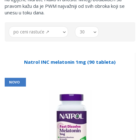
pravom kažu da je PWM najvažniji od svih obroka koji se
unesu u toku dana.
po ceni rastuće ↗
30
Natrol INC melatonin 1mg (90 tableta)
NOVO