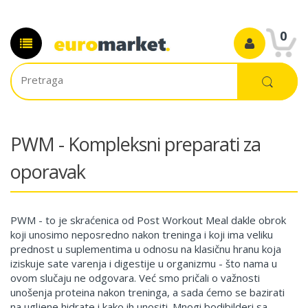
0
PWM - Kompleksni preparati za
oporavak
PWM - to je skraćenica od Post Workout Meal dakle obrok
koji unosimo neposredno nakon treninga i koji ima veliku
prednost u suplementima u odnosu na klasičnu hranu koja
iziskuje sate varenja i digestije u organizmu - što nama u
ovom slučaju ne odgovara. Već smo pričali o važnosti
unošenja proteina nakon treninga, a sada ćemo se bazirati
na ugljene hidrate i kako ih unositi. Mnogi bodibilderi sa