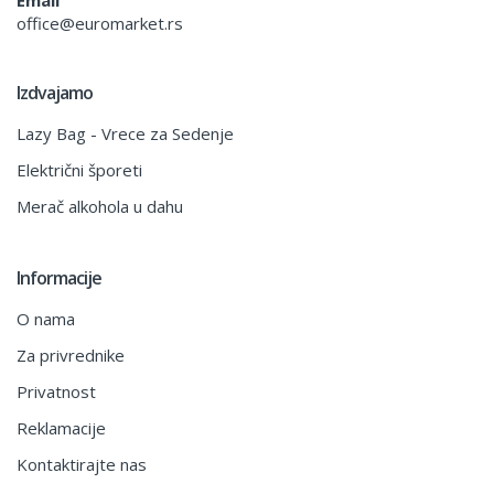
office@euromarket.rs
Izdvajamo
Lazy Bag - Vrece za Sedenje
Električni šporeti
Merač alkohola u dahu
Informacije
O nama
Za privrednike
Privatnost
Reklamacije
Kontaktirajte nas