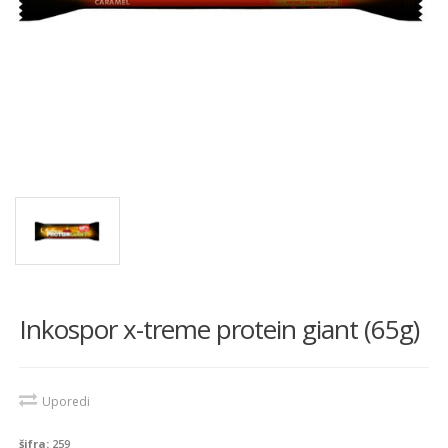
Inkospor x-treme protein giant (65g)
Uporedi
šifra:
259