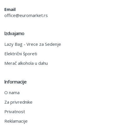
Email
office@euromarket.rs
Izdvajamo
Lazy Bag - Vrece za Sedenje
Električni šporeti
Merač alkohola u dahu
Informacije
O nama
Za privrednike
Privatnost
Reklamacije