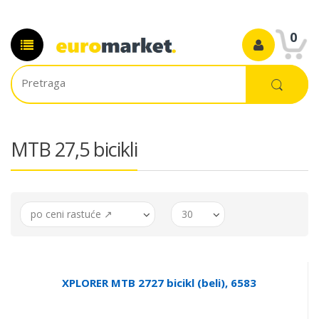
0
MTB 27,5 bicikli
po ceni rastuće ↗
30
XPLORER MTB 2727 bicikl (beli), 6583