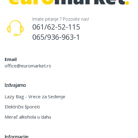
Imate pitanje ? Pozovite nas!
061/62-52-115
065/936-963-1
Email
office@euromarket.rs
Izdvajamo
Lazy Bag - Vrece za Sedenje
Električni šporeti
Merač alkohola u dahu
Informacije