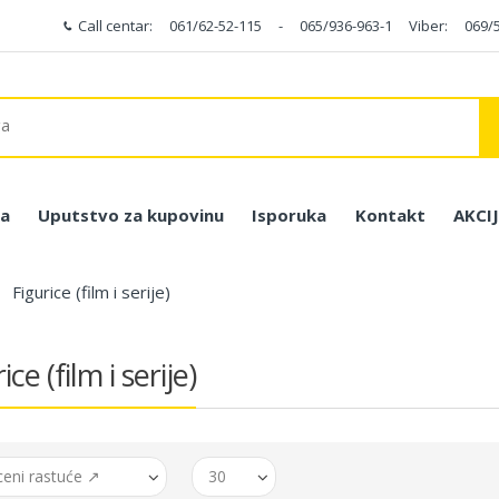
Call centar:
061/62-52-115
-
065/936-963-1
Viber:
069/
a
Uputstvo za kupovinu
Isporuka
Kontakt
AKCI
Figurice (film i serije)
ice (film i serije)
ceni rastuće ↗
30