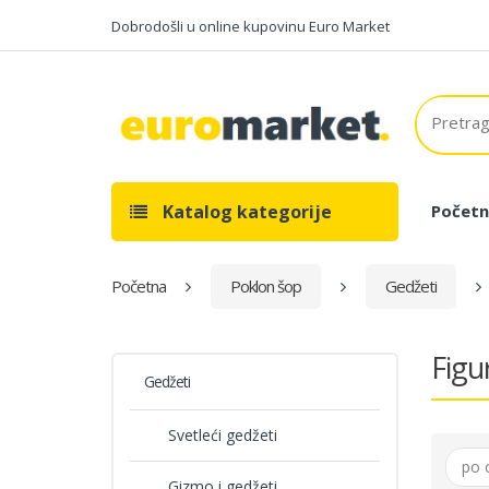
Dobrodošli u online kupovinu Euro Market
Katalog kategorije
Početn
Početna
Poklon šop
Gedžeti
Figur
Gedžeti
Svetleći gedžeti
po 
Gizmo i gedžeti