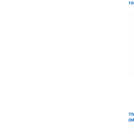
10
Th
(M