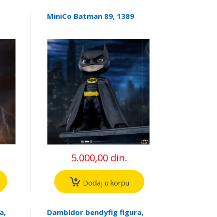
MiniCo Batman 89, 1389
5.000,00 din.
Dodaj u korpu
a,
Dambldor bendyfig figura,