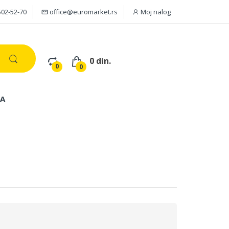
502-52-70
office@euromarket.rs
Moj nalog
0 din.
0
0
JA