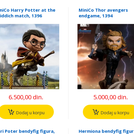
niCo Harry Potter at the
MiniCo Thor avengers
iddich match, 1396
endgame, 1394
6.500,00 din.
5.000,00 din.
Dodaj u korpu
Dodaj u korpu
ri Poter bendyfig figura,
Hermiona bendyfig figur