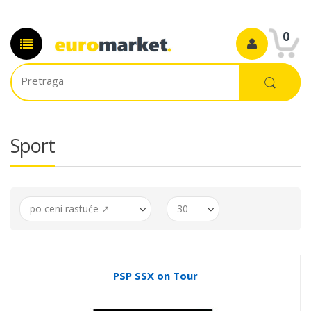
0
Sport
po ceni rastuće ↗
30
PSP SSX on Tour