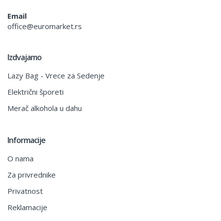
Email
office@euromarket.rs
Izdvajamo
Lazy Bag - Vrece za Sedenje
Električni šporeti
Merač alkohola u dahu
Informacije
O nama
Za privrednike
Privatnost
Reklamacije