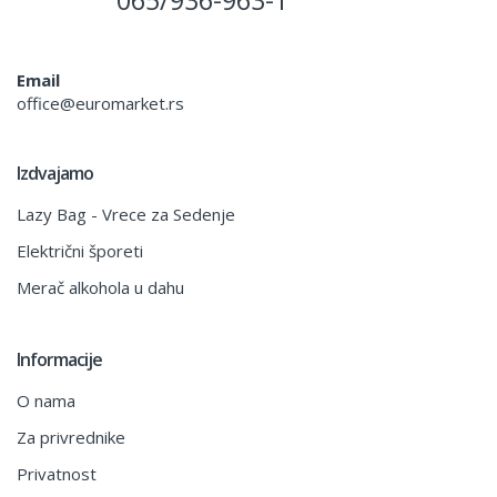
065/936-963-1
Email
office@euromarket.rs
Izdvajamo
Lazy Bag - Vrece za Sedenje
Električni šporeti
Merač alkohola u dahu
Informacije
O nama
Za privrednike
Privatnost