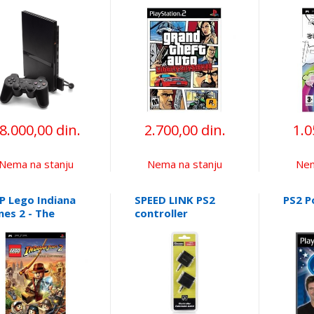
Stories
8.000,00 din.
2.700,00 din.
1.0
Nema na stanju
Nema na stanju
Nem
P Lego Indiana
SPEED LINK PS2
PS2 P
nes 2 - The
controller
venture
extension cable
ntinues