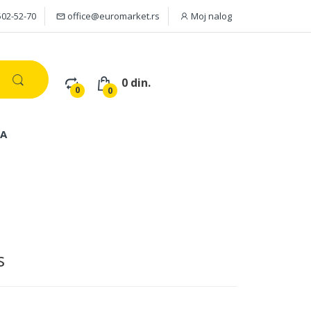
502-52-70
office@euromarket.rs
Moj nalog
0 din.
0
0
JA
s