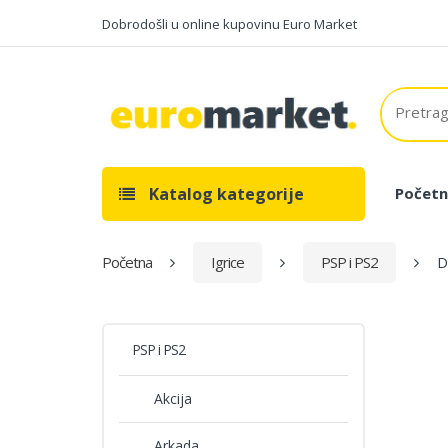
Dobrodošli u online kupovinu Euro Market
Katalog kategorije
Početn
Početna
Igrice
PSP i PS2
D
PSP i PS2
Akcija
Arkada