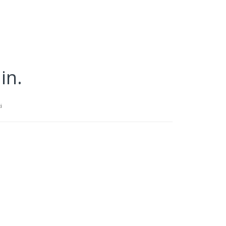
in.
i