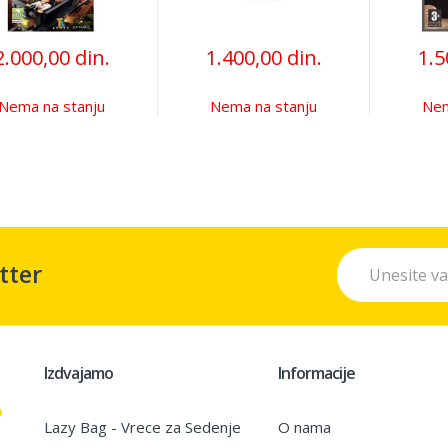
2.000,00 din.
1.400,00 din.
1.5
Nema na stanju
Nema na stanju
Nem
tter
Izdvajamo
Informacije
Lazy Bag - Vrece za Sedenje
O nama