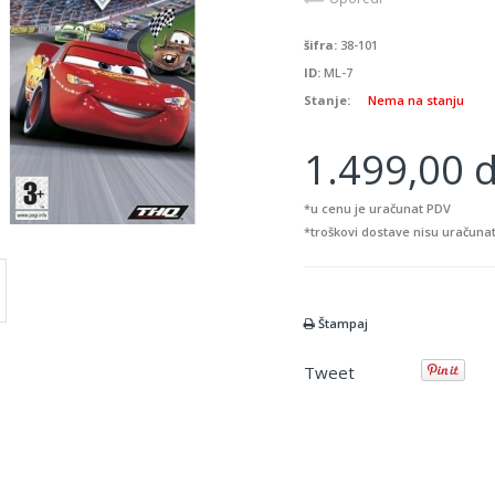
šifra:
38-101
ID:
ML-7
Stanje:
Nema na stanju
1.499,00 d
*u cenu je uračunat PDV
*troškovi dostave nisu uračunat
Štampaj
Tweet