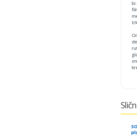
bi
fi
me
tr
Om
de
ru
gl
on
kr
Sličn
SO
pl