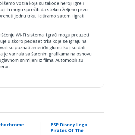
lišemo vozila koja su takođe heroji igre i
oji ih mogu sprečiti da steknu željeno prvo
uti jednu trku, licitiramo satom i igrati
šćenju Wi-Fi sistema. Igrači mogu preuzeti
vuje u skoro pedeset trka koje se igraju na
li su poznati američki glumci koji su dali
ra je varirala sa šarenim grafikama na osnovu
uglavnom snimljeni iz filma. Automobili su
teran.
Echochrome
PSP Disney Lego
Pirates Of The