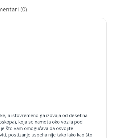
entari (0)
vke, a istovremeno ga izdvaja od desetina
 bioskopa), koja se namota oko vozila pod
 je što vam omogućava da osvojite
ti, postizanje uspeha nije tako lako kao što