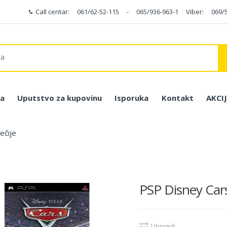
Call centar:
061/62-52-115
-
065/936-963-1
Viber:
069/
a
Uputstvo za kupovinu
Isporuka
Kontakt
AKCI
ečije
PSP Disney Car
Uporedi