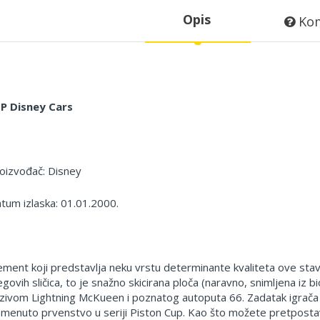
Opis
Kom
P Disney Cars
oizvođač: Disney
tum izlaska: 01.01.2000.
ement koji predstavlja neku vrstu determinante kvaliteta ove sta
egovih sličica, to je snažno skicirana ploča (naravno, snimljena iz
zivom Lightning McKueen i poznatog autoputa 66. Zadatak igrača
menuto prvenstvo u seriji Piston Cup. Kao što možete pretpostavi