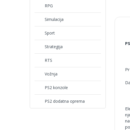
RPG
Simulacija
Sport
PS
Strategija
RTS
Pr
Vožnja
Da
PS2 konzole
PS2 dodatna oprema
El
nj
na
po