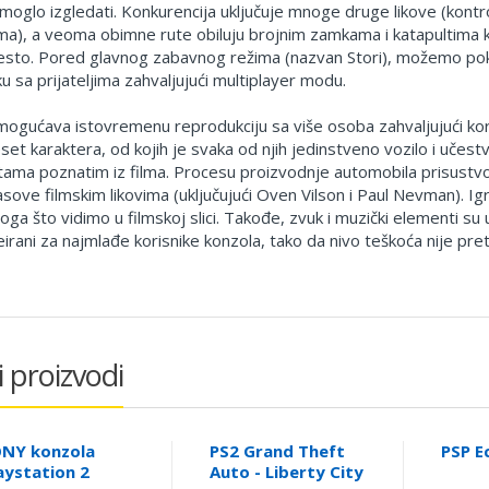
 moglo izgledati. Konkurencija uključuje mnoge druge likove (kontro
lma), a veoma obimne rute obiluju brojnim zamkama i katapultima k
sto. Pored glavnog zabavnog režima (nazvan Stori), možemo pokren
ku sa prijateljima zahvaljujući multiplayer modu.
ogućava istovremenu reprodukciju sa više osoba zahvaljujući kori
set karaktera, od kojih je svaka od njih jedinstveno vozilo i učest
tama poznatim iz filma. Procesu proizvodnje automobila prisustvova
asove filmskim likovima (uključujući Oven Vilson i Paul Nevman). Ig
oga što vidimo u filmskoj slici. Takođe, zvuk i muzički elementi su 
eirani za najmlađe korisnike konzola, tako da nivo teškoća nije pre
i proizvodi
NY konzola
PS2 Grand Theft
PSP 
aystation 2
Auto - Liberty City