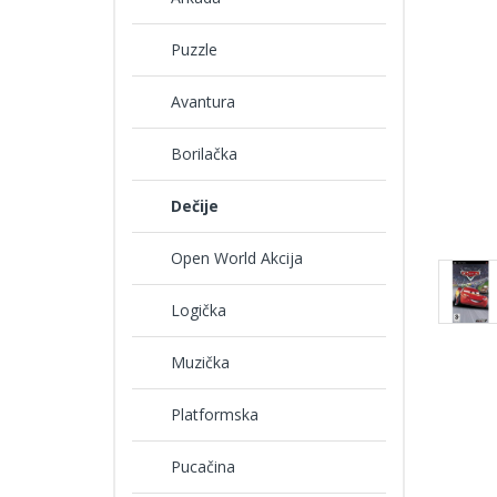
Puzzle
Avantura
Borilačka
Dečije
Open World Akcija
Logička
Muzička
Platformska
Pucačina