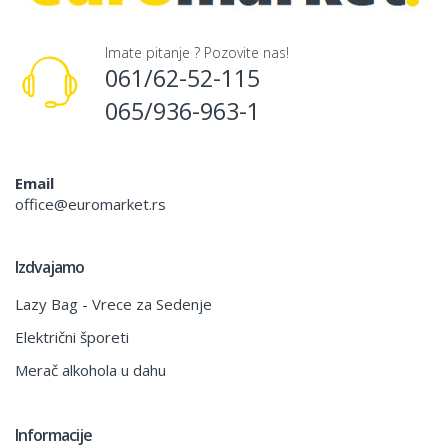
Imate pitanje ? Pozovite nas!
061/62-52-115
065/936-963-1
Email
office@euromarket.rs
Izdvajamo
Lazy Bag - Vrece za Sedenje
Električni šporeti
Merač alkohola u dahu
Informacije