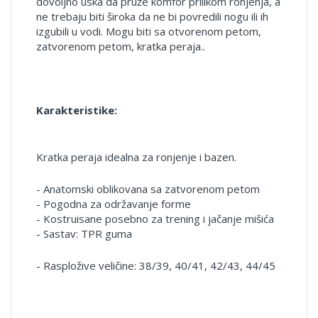
dovoljno uska da pruže komfor prilikom ronjenja, a
ne trebaju biti široka da ne bi povredili nogu ili ih
izgubili u vodi. Mogu biti sa otvorenom petom,
zatvorenom petom, kratka peraja..
Karakteristike:
Kratka peraja idealna za ronjenje i bazen.
- Anatomski oblikovana sa zatvorenom petom
- Pogodna za održavanje forme
- Kostruisane posebno za trening i jačanje mišića
- Sastav: TPR guma
- Raspložive veličine: 38/39, 40/41, 42/43, 44/45