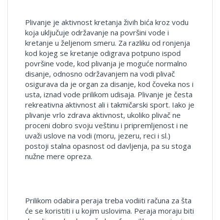
Plivanje je aktivnost kretanja živih bića kroz vodu
koja uključuje održavanje na površini vode i
kretanje u željenom smeru. Za razliku od ronjenja
kod kojeg se kretanje odigrava potpuno ispod
površine vode, kod plivanja je moguće normalno
disanje, odnosno održavanjem na vodi plivač
osigurava da je organ za disanje, kod čoveka nos i
usta, iznad vode prilikom udisaja. Plivanje je česta
rekreativna aktivnost ali i takmičarski sport. Iako je
plivanje vrlo zdrava aktivnost, ukoliko plivač ne
proceni dobro svoju veštinu i pripremljenost i ne
uvaži uslove na vodi (moru, jezeru, reci i sl.)
postoji stalna opasnost od davljenja, pa su stoga
nužne mere opreza.
Prilikom odabira peraja treba vodiiti računa za šta
će se koristiti i u kojim uslovima. Peraja moraju biti