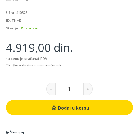
šifra:
410328
ID:
TH-45
Stanje:
Dostupno
4.919,00 din.
*u cenu je uračunat PDV
*troškovi dostave nisu uračunati
Dodaj u korpu
Štampaj