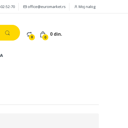
502-52-70
office@euromarket.rs
Moj nalog
0 din.
0
0
JA