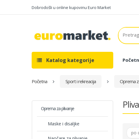
Dobrodošli u online kupovinu Euro Market
Katalog kategorije
Početn
Početna
Sport i rekreacija
Oprema za
Pliv
Oprema za plivanje
Maske i disaljke
po 
Naočare za plivanje