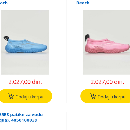
ach
Beach
2.027,00 din.
2.027,00 din.
Dodaj u korpu
Dodaj u korpu
RES patike za vodu
qua), 4050100039