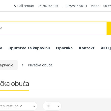
Call centar:
061/62-52-115
-
065/936-963-1
Viber:
069/
a
Uputstvo za kupovinu
Isporuka
Kontakt
AKCI
 plivanje
Plivačka obuća
ačka obuća
ceni rastuće ↗
30