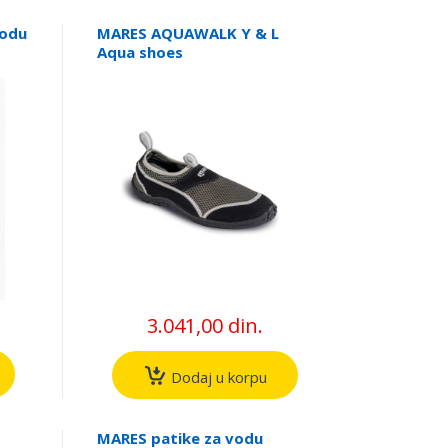
vodu
MARES AQUAWALK Y & L
Aqua shoes
3.041,00 din.
Dodaj u korpu
MARES patike za vodu