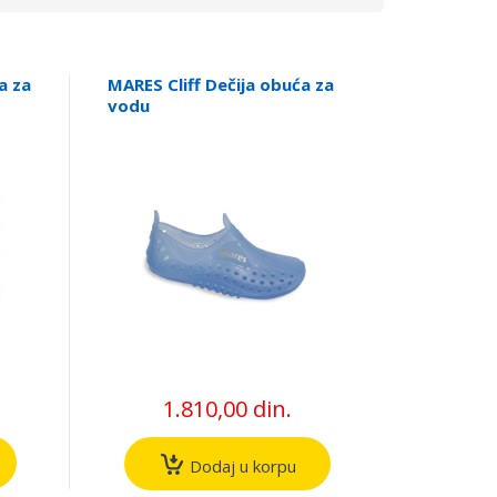
a za
MARES Cliff Dečija obuća za
vodu
1.810,00 din.
Dodaj u korpu