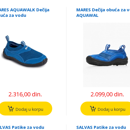
RES AQUAWALK Dečija
MARES Dečija obuća za 
uća za vodu
AQUAWAL
2.316,00 din.
2.099,00 din.
Dodaj u korpu
Dodaj u korpu
LVAS Patike za vodu
SALVAS Patike za vodu