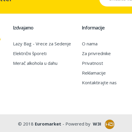
Izdvajamo
Informacije
Lazy Bag - Vrece za Sedenje
O nama
Električni šporeti
Za privrednike
Merač alkohola u dahu
Privatnost
Reklamacije
Kontaktirajte nas
© 2018
Euromarket
- Powered by
W3I