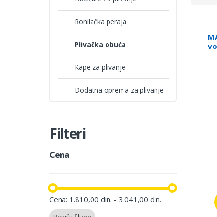
Ronilačka peraja
MA
Plivačka obuća
vo
Kape za plivanje
Dodatna oprema za plivanje
Filteri
Cena
Cena: 1.810,00 din. - 3.041,00 din.
Poništi filtere