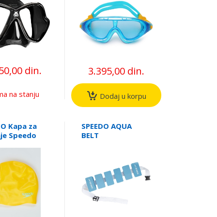
50,00 din.
3.395,00 din.
a na stanju
Dodaj u korpu
O Kapa za
SPEEDO AQUA
nje Speedo
BELT
r