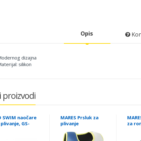
Opis
Kom
Modernog dizajna
Materijal: silikon
i proizvodi
 SWIM naočare
MARES Prsluk za
MARES
 plivanje, GS-
plivanje
za ron
60
visio
4110