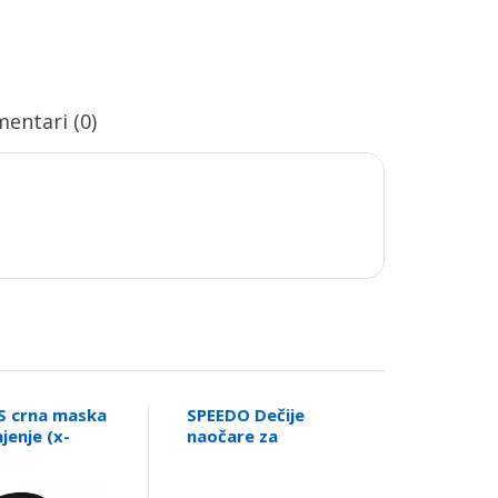
entari (0)
 crna maska
SPEEDO Dečije
jenje (x-
naočare za
n mono),
plivanje RIFT GOG
44
JU