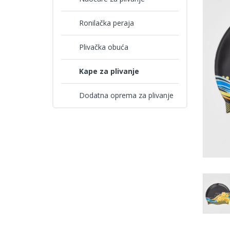
Ronilačka peraja
Plivačka obuća
Kape za plivanje
Dodatna oprema za plivanje