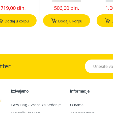
719,00 din.
506,00 din.
1.0
Dodaj u korpu
Dodaj u korpu
D
tter
Izdvajamo
Informacije
Lazy Bag - Vrece za Sedenje
O nama
Električni šporeti
Za privrednike