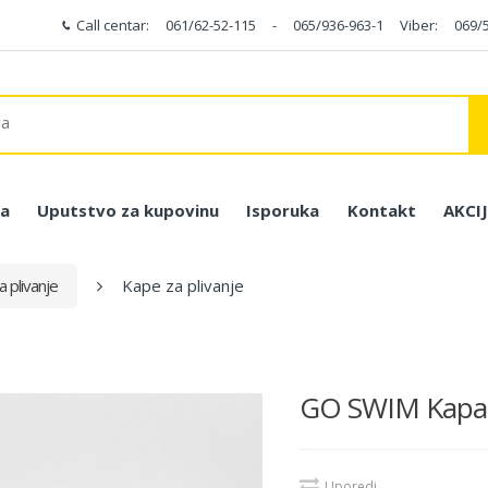
Call centar:
061/62-52-115
-
065/936-963-1
Viber:
069/
a
Uputstvo za kupovinu
Isporuka
Kontakt
AKCI
 plivanje
Kape za plivanje
GO SWIM Kapa z
Uporedi