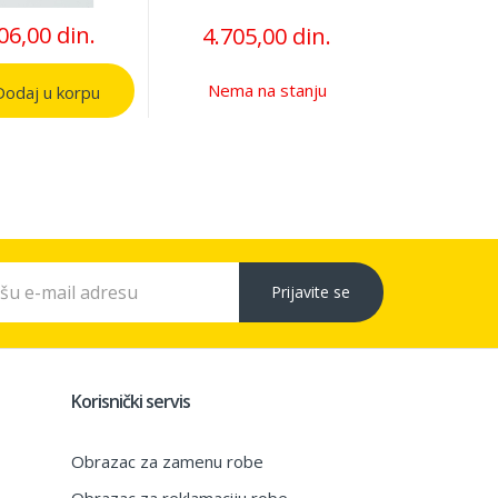
06,00 din.
4.705,00 din.
Nema na stanju
odaj u korpu
Prijavite se
Korisnički servis
Obrazac za zamenu robe
Obrazac za reklamaciju robe