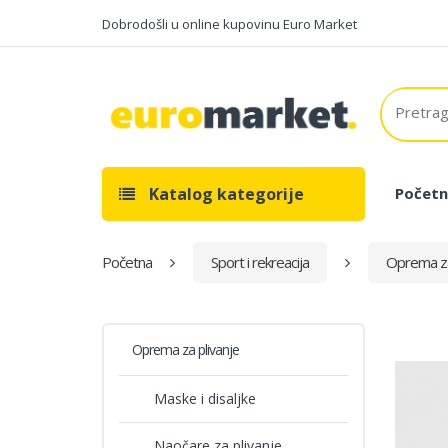
Dobrodošli u online kupovinu Euro Market
Katalog kategorije
Početn
Početna
Sport i rekreacija
Oprema za
Oprema za plivanje
Maske i disaljke
Naočare za plivanje