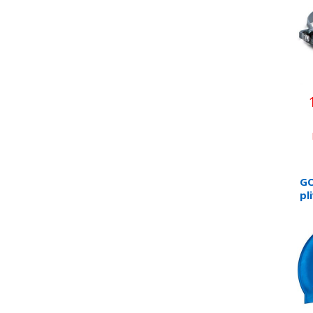
GO
pl