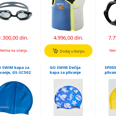
1.300,00 din.
4.996,00 din.
7.7
Nema na stanju
Nem
Dodaj u korpu
 SWIM kapa za
GO SWIM Dečija
SPEED
ivanje, GS-SC502
kapa za plivanje
pliva
Junio