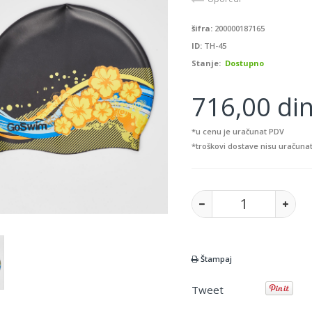
šifra:
200000187165
ID:
TH-45
Stanje:
Dostupno
716,00 din
*u cenu je uračunat PDV
*troškovi dostave nisu uračunat
Štampaj
Tweet