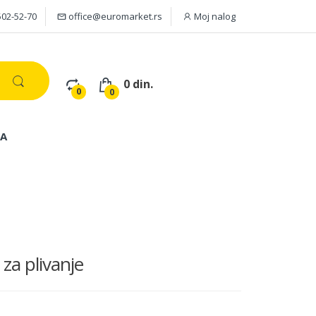
502-52-70
office@euromarket.rs
Moj nalog
0 din.
0
0
JA
a plivanje