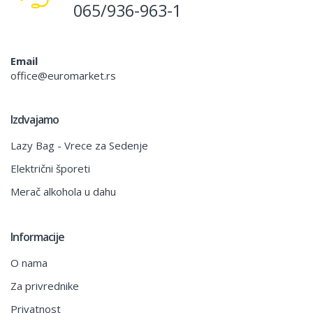
065/936-963-1
Email
office@euromarket.rs
Izdvajamo
Lazy Bag - Vrece za Sedenje
Električni šporeti
Merač alkohola u dahu
Informacije
O nama
Za privrednike
Privatnost