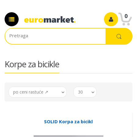
0
Korpe za bicikle
po ceni rastuće ↗
30
SOLID Korpa za bicikl