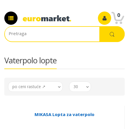
0
Vaterpolo lopte
po ceni rastuće ↗
30
MIKASA Lopta za vaterpolo