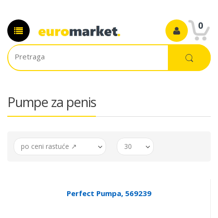
0
Pumpe za penis
po ceni rastuće ↗
30
Perfect Pumpa, 569239