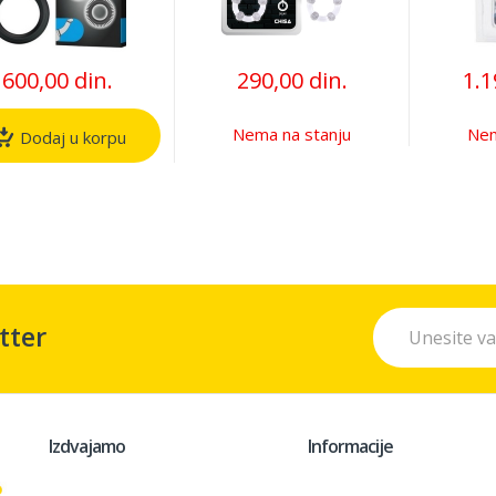
600,00 din.
290,00 din.
1.1
Nema na stanju
Nem
Dodaj u korpu
tter
Izdvajamo
Informacije