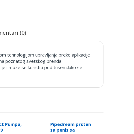
entari (0)
ijom tehnologijom upravljanja preko aplikacije
ikona poznatog svetskog brenda
e i moze se koristiti pod tusem,lako se
ct Pumpa,
Pipedream prsten
39
za penis sa