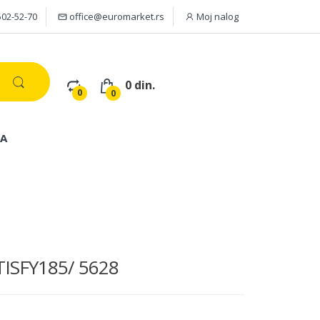
502-52-70
office@euromarket.rs
Moj nalog
0 din.
0
0
JA
ATISFY185/ 5628