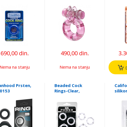
 penis,
BI010082A / 0100
CJ000331
690,00 din.
490,00 din.
3.3
Nema na stanju
Nema na stanju
D
nhood Prsten,
Beaded Cock
Calif
0153
Rings-Clear,
siliko
CN330300012
CALE