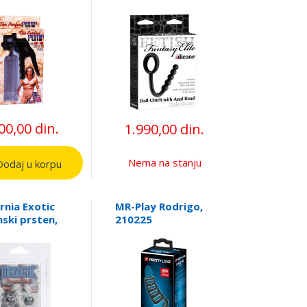
analnim kuglicama,
PIPE457323
00,00 din.
1.990,00 din.
Nema na stanju
odaj u korpu
ornia Exotic
MR-Play Rodrigo,
nski prsten,
210225
X00679