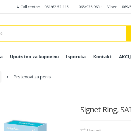
Call centar:
061/62-52-115
-
065/936-963-1
Viber:
069/
a
Uputstvo za kupovinu
Isporuka
Kontakt
AKCI
Prstenovi za penis
Signet Ring, S
Uporedi