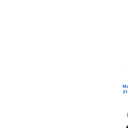
za
DO
Ma
21