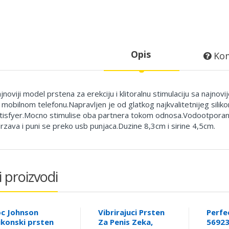
Opis
Kom
jnoviji model prstena za erekciju i klitoralnu stimulaciju sa najnov
 mobilnom telefonu.Napravljen je od glatkog najkvalitetnijeg sil
tisfyer.Mocno stimulise oba partnera tokom odnosa.Vodootporan j
rzava i puni se preko usb punjaca.Duzine 8,3cm i sirine 4,5cm.
i proizvodi
c Johnson
Vibrirajuci Prsten
Perfe
likonski prsten
Za Penis Zeka,
5692