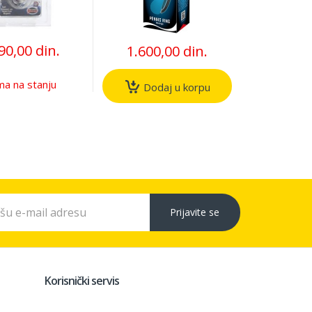
90,00 din.
1.600,00 din.
a na stanju
Dodaj u korpu
Prijavite se
Korisnički servis