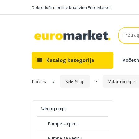
Dobrodošli u online kupovinu Euro Market
Katalog kategorije
Početn
Početna
Seks Shop
Vakum pumpe
Vakum pumpe
Pumpe za penis
Pumpe za vaginu