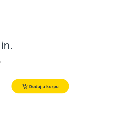
in.
i
Dodaj u korpu