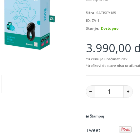
šifra:
SATISFY185
ID:
ZV-1
Stanje:
Dostupno
3.990,00 d
*u cenu je uračunat PDV
*troškovi dostave nisu uračunat
Štampaj
Tweet