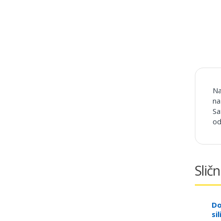
Na
na
Sa
od
Sličn
Do
si