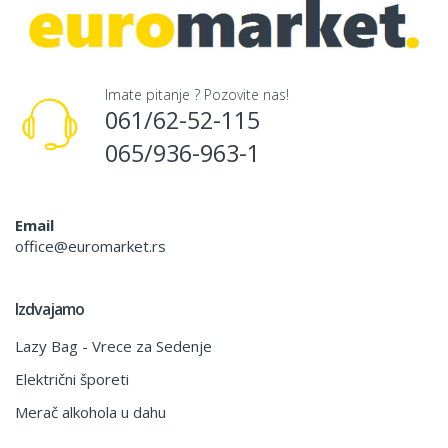
Imate pitanje ? Pozovite nas!
061/62-52-115
065/936-963-1
Email
office@euromarket.rs
Izdvajamo
Lazy Bag - Vrece za Sedenje
Električni šporeti
Merač alkohola u dahu