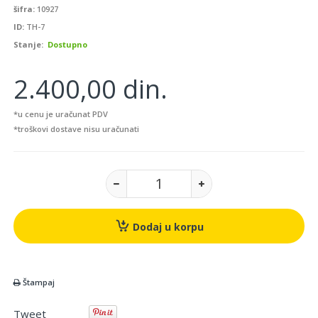
šifra:
10927
ID:
TH-7
Stanje:
Dostupno
2.400,00 din.
*u cenu je uračunat PDV
*troškovi dostave nisu uračunati
Dodaj u korpu
Štampaj
Tweet