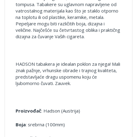
tompusa. Tabakere su uglavnom napravljene od
vatrostalnog materijala kao što je staklo otporno
na toplotu ili od plastike, keramike, metala.
Pepeljare mogu biti različitih boja, dizajna i
veličine. Najčešće su četvrtastog oblika i praktičng
dizajna za čuvanje Vaših cigareta.
HADSON tabakera je idealan poklon za njega! Mali
znak pažnje, vrhunske obrade i trajnog kvaliteta,
predstavljaće dragu uspomenu koju će
ljubomorno čuvati. Zauvek.
Proizvođač
: Hadson (Austrija)
Boja
: srebrna (100mm)