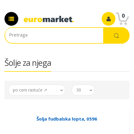
0
Šolje za njega
po ceni rastuće ↗
30
Šolja fudbalska lopta, 0596