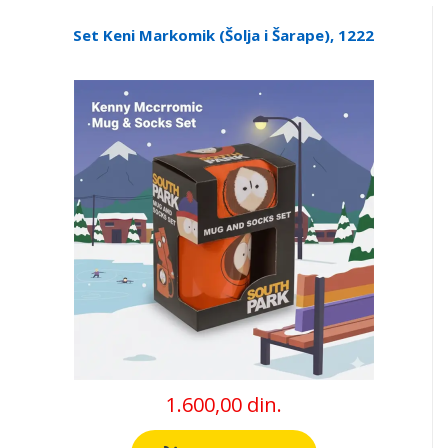
Set Keni Markomik (Šolja i Šarape), 1222
1.600,00 din.