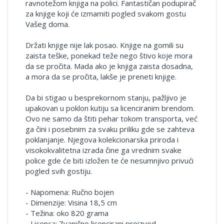
ravnotežom knjiga na polici. Fantastičan podupirač
za knjige koji će izmamiti pogled svakom gostu
Vašeg doma.
Držati knjige nije lak posao. Knjige na gomili su
zaista teške, ponekad teže nego štivo koje mora
da se pročita. Mada ako je knjiga zaista dosadna,
a mora da se pročita, lakše je preneti knjige.
Da bi stigao u besprekornom stanju, pažljivo je
upakovan u poklon kutiju sa licenciranim brendom.
Ovo ne samo da štiti pehar tokom transporta, već
ga čini i posebnim za svaku priliku gde se zahteva
poklanjanje. Njegova kolekcionarska priroda i
visokokvalitetna izrada čine ga vrednim svake
police gde će biti izložen te će nesumnjivo privući
pogled svih gostiju.
- Napomena: Ručno bojen
- Dimenzije: Visina 18,5 cm
- Težina: oko 820 grama
- Licenca: Zvanično licencirani proizvod