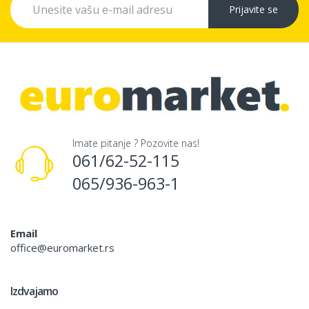
Prijavite se
Imate pitanje ? Pozovite nas!
061/62-52-115
065/936-963-1
Email
office@euromarket.rs
Izdvajamo