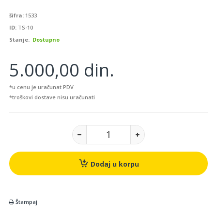
šifra:
1533
ID:
TS-10
Stanje:
Dostupno
5.000,00 din.
*u cenu je uračunat PDV
*troškovi dostave nisu uračunati
Dodaj u korpu
Štampaj