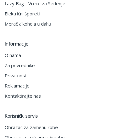
Lazy Bag - Vrece za Sedenje
Električni šporeti
Merač alkohola u dahu
Informacije
O nama
Za privrednike
Privatnost
Reklamacije
Kontaktirajte nas
Korisnički servis
Obrazac za zamenu robe
Obrazac za reklamaciju robe