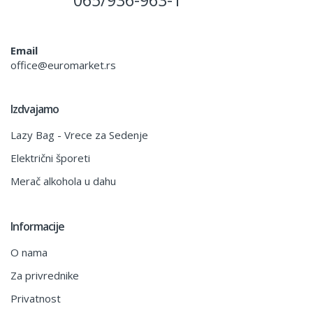
065/936-963-1
Email
office@euromarket.rs
Izdvajamo
Lazy Bag - Vrece za Sedenje
Električni šporeti
Merač alkohola u dahu
Informacije
O nama
Za privrednike
Privatnost