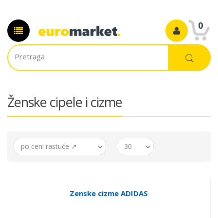
0
Ženske cipele i cizme
po ceni rastuće ↗
30
Zenske cizme ADIDAS