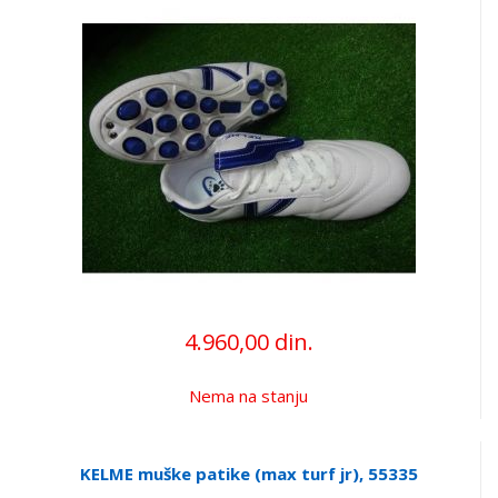
4.960,00 din.
Nema na stanju
KELME muške patike (max turf jr), 55335