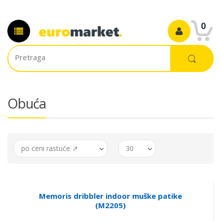
0
Obuća
po ceni rastuće ↗
30
Memoris dribbler indoor muške patike
(M2205)