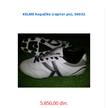
KELME kopačke (raptor pu), 56032
5.850,00 din.