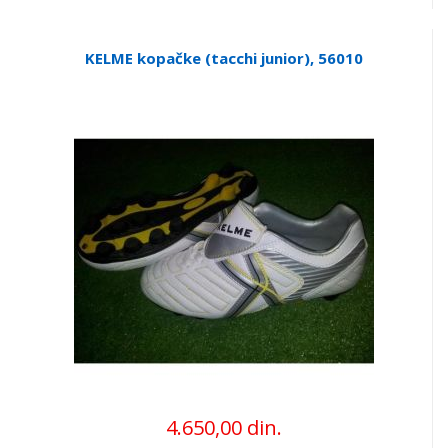
KELME kopačke (tacchi junior), 56010
4.650,00 din.