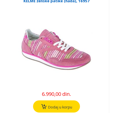
KELME ženske patike (hada), 16957
6.990,00 din.
Dodaj u korpu