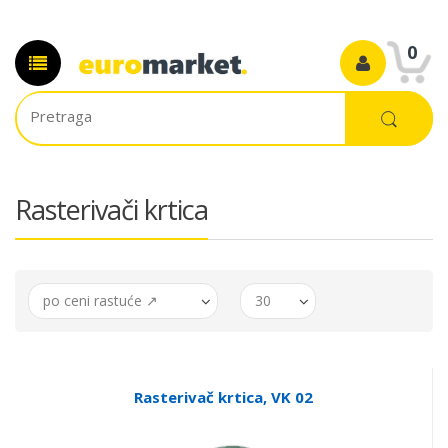
0
Rasterivači krtica
po ceni rastuće ↗
30
Rasterivač krtica, VK 02