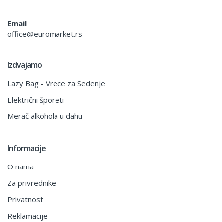
Email
office@euromarket.rs
Izdvajamo
Lazy Bag - Vrece za Sedenje
Električni šporeti
Merač alkohola u dahu
Informacije
O nama
Za privrednike
Privatnost
Reklamacije