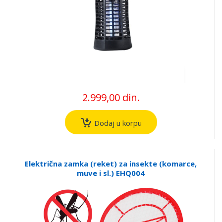
2.999,00 din.
Dodaj u korpu
Električna zamka (reket) za insekte (komarce,
muve i sl.) EHQ004