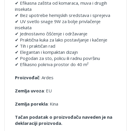
✔ Efikasna zaštita od komaraca, muva i drugih
insekata
✔ Bez upotrebe hemijskih sredstava i sprejeva
✔ UV svetlo snage 9W za bolje privlačenje
insekata
✔ Jednostavno čišćenje i održavanje
✔ Praktična kuka za lako postavljanje i kačenje
✔ Tih i praktičan rad
✔ Elegantan i kompaktan dizajn
✔ Pogodan za sto, policu ili radnu površinu
✔ Efikasno pokriva prostor do 40 m²
Proizvođač
: Ardes
Zemlja uvoza
: EU
Zemlja porekla
: Kina
Tačan podatak o proizvođaču naveden je na
deklaraciji proizvoda.