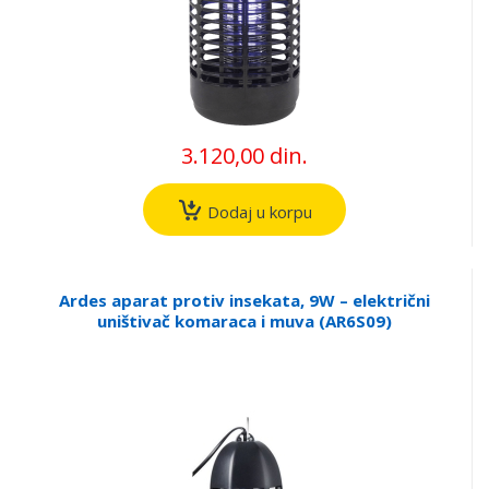
3.120,00 din.
Dodaj u korpu
Ardes aparat protiv insekata, 9W – električni
uništivač komaraca i muva (AR6S09)