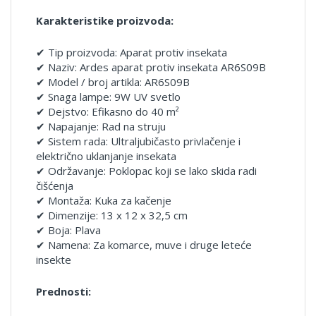
Karakteristike proizvoda:
✔ Tip proizvoda: Aparat protiv insekata
✔ Naziv: Ardes aparat protiv insekata AR6S09B
✔ Model / broj artikla: AR6S09B
✔ Snaga lampe: 9W UV svetlo
✔ Dejstvo: Efikasno do 40 m²
✔ Napajanje: Rad na struju
✔ Sistem rada: Ultraljubičasto privlačenje i
električno uklanjanje insekata
✔ Održavanje: Poklopac koji se lako skida radi
čišćenja
✔ Montaža: Kuka za kačenje
✔ Dimenzije: 13 x 12 x 32,5 cm
✔ Boja: Plava
✔ Namena: Za komarce, muve i druge leteće
insekte
Prednosti: