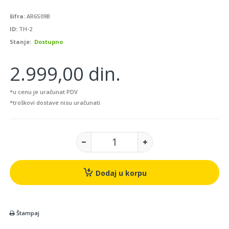
šifra:
AR6S09B
ID:
TH-2
Stanje:
Dostupno
2.999,00 din.
*u cenu je uračunat PDV
*troškovi dostave nisu uračunati
Dodaj u korpu
Štampaj