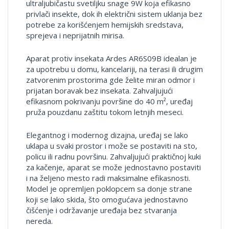
ultraljubičastu svetiljku snage 9W koja efikasno
privlači insekte, dok ih električni sistem uklanja bez
potrebe za korišćenjem hemijskih sredstava,
sprejeva i neprijatnih mirisa.
Aparat protiv insekata Ardes AR6S09B idealan je
za upotrebu u domu, kancelariji, na terasi ili drugim
zatvorenim prostorima gde želite miran odmor i
prijatan boravak bez insekata. Zahvaljujući
efikasnom pokrivanju površine do 40 m², uređaj
pruža pouzdanu zaštitu tokom letnjih meseci.
Elegantnog i modernog dizajna, uređaj se lako
uklapa u svaki prostor i može se postaviti na sto,
policu ili radnu površinu. Zahvaljujući praktičnoj kuki
za kačenje, aparat se može jednostavno postaviti
i na željeno mesto radi maksimalne efikasnosti.
Model je opremljen poklopcem sa donje strane
koji se lako skida, što omogućava jednostavno
čišćenje i održavanje uređaja bez stvaranja
nereda.