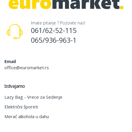
Imate pitanje ? Pozovite nas!
061/62-52-115
065/936-963-1
Email
office@euromarket.rs
Izdvajamo
Lazy Bag - Vrece za Sedenje
Električni šporeti
Merač alkohola u dahu