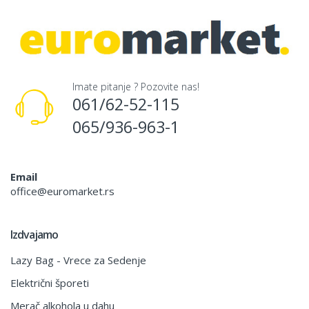
Imate pitanje ? Pozovite nas!
061/62-52-115
065/936-963-1
Email
office@euromarket.rs
Izdvajamo
Lazy Bag - Vrece za Sedenje
Električni šporeti
Merač alkohola u dahu