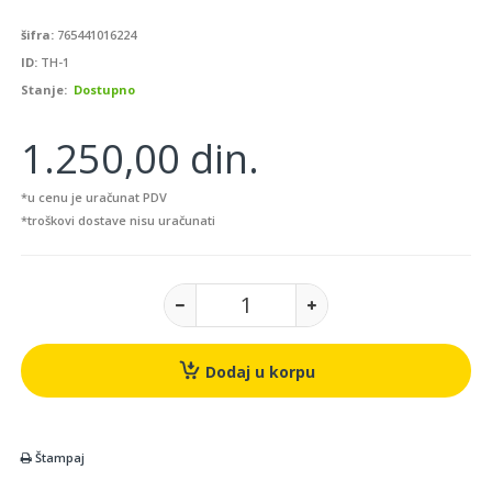
šifra:
765441016224
ID:
TH-1
Stanje:
Dostupno
1.250,00 din.
*u cenu je uračunat PDV
*troškovi dostave nisu uračunati
Dodaj u korpu
Štampaj