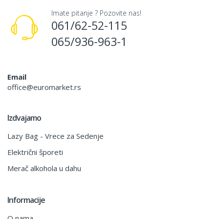
Imate pitanje ? Pozovite nas!
061/62-52-115
065/936-963-1
Email
office@euromarket.rs
Izdvajamo
Lazy Bag - Vrece za Sedenje
Električni šporeti
Merač alkohola u dahu
Informacije
O nama