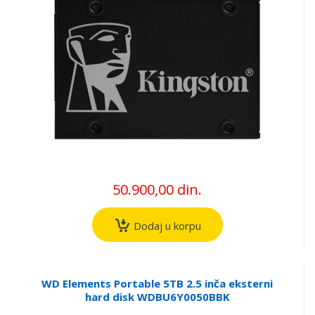
50.900,00 din.
Dodaj u korpu
WD Elements Portable 5TB 2.5 inča eksterni
hard disk WDBU6Y0050BBK