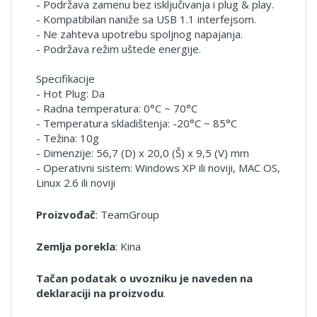
- Podržava zamenu bez isključivanja i plug & play.
- Kompatibilan naniže sa USB 1.1 interfejsom.
- Ne zahteva upotrebu spoljnog napajanja.
- Podržava režim uštede energije.
Specifikacije
- Hot Plug: Da
- Radna temperatura: 0°C ~ 70°C
- Temperatura skladištenja: -20°C ~ 85°C
- Težina: 10g
- Dimenzije: 56,7 (D) x 20,0 (Š) x 9,5 (V) mm
- Operativni sistem: Windows XP ili noviji, MAC OS,
Linux 2.6 ili noviji
Proizvođač
: TeamGroup
Zemlja porekla
: Kina
Tačan podatak o uvozniku je naveden na
deklaraciji na proizvodu
.