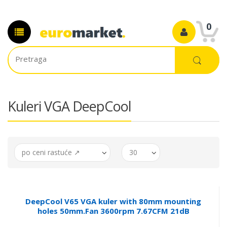
0
Kuleri VGA DeepCool
po ceni rastuće ↗
30
DeepCool V65 VGA kuler with 80mm mounting
holes 50mm.Fan 3600rpm 7.67CFM 21dB