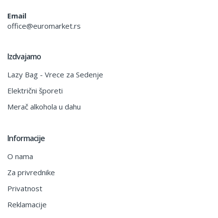
Email
office@euromarket.rs
Izdvajamo
Lazy Bag - Vrece za Sedenje
Električni šporeti
Merač alkohola u dahu
Informacije
O nama
Za privrednike
Privatnost
Reklamacije