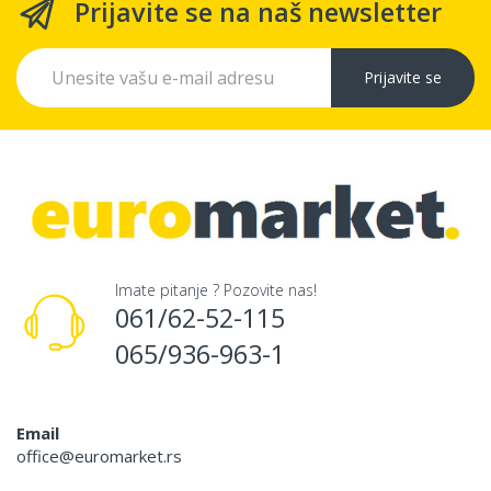
Prijavite se na naš newsletter
Prijavite se
Imate pitanje ? Pozovite nas!
061/62-52-115
065/936-963-1
Email
office@euromarket.rs