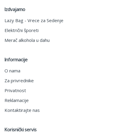
Izdvajamo
Lazy Bag - Vrece za Sedenje
Električni šporeti
Merač alkohola u dahu
Informacije
O nama
Za privrednike
Privatnost
Reklamacije
Kontaktirajte nas
Korisnički servis