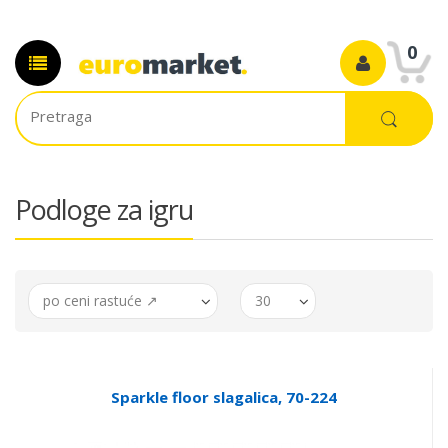
0
Podloge za igru
po ceni rastuće ↗
30
Sparkle floor slagalica, 70-224