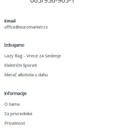
065/936-963-1
Email
office@euromarket.rs
Izdvajamo
Lazy Bag - Vrece za Sedenje
Električni šporeti
Merač alkohola u dahu
Informacije
O nama
Za privrednike
Privatnost