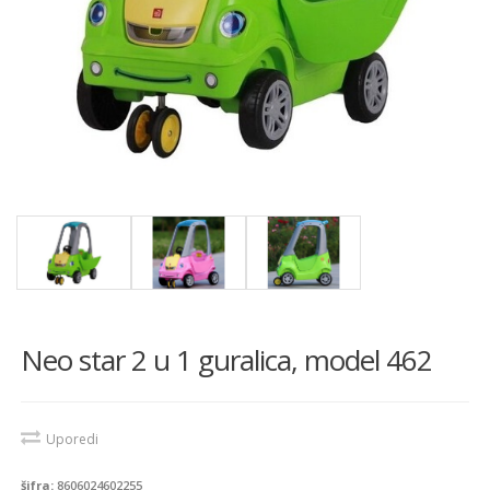
Neo star 2 u 1 guralica, model 462
Uporedi
šifra:
8606024602255