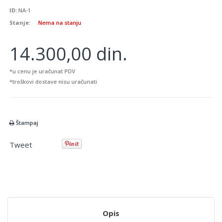
ID:
NA-1
Stanje:
Nema na stanju
14.300,00 din.
*u cenu je uračunat PDV
*troškovi dostave nisu uračunati
Štampaj
Tweet
Opis