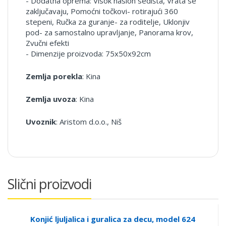
- Dodatna oprema: Visok naslon sedišta, Vrata se
zaključavaju, Pomoćni točkovi- rotirajući 360
stepeni, Ručka za guranje- za roditelje, Uklonjiv
pod- za samostalno upravljanje, Panorama krov,
Zvučni efekti
- Dimenzije proizvoda: 75x50x92cm
Zemlja porekla
: Kina
Zemlja uvoza
: Kina
Uvoznik
: Aristom d.o.o., Niš
Slični proizvodi
Konjić ljuljalica i guralica za decu, model 624