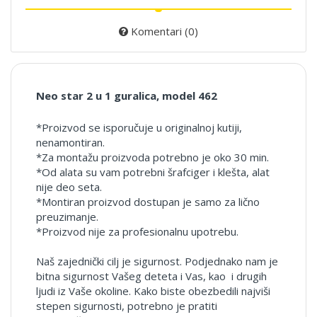
Komentari (0)
Neo star 2 u 1 guralica, model 462
*Proizvod se isporučuje u originalnoj kutiji,
nenamontiran.
*Za montažu proizvoda potrebno je oko 30 min.
*Od alata su vam potrebni šrafciger i klešta, alat
nije deo seta.
*Montiran proizvod dostupan je samo za lično
preuzimanje.
*Proizvod nije za profesionalnu upotrebu.
Naš zajednički cilj je sigurnost. Podjednako nam je
bitna sigurnost Vašeg deteta i Vas, kao i drugih
ljudi iz Vaše okoline. Kako biste obezbedili najviši
stepen sigurnosti, potrebno je pratiti