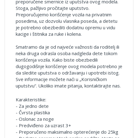
preporučene smernice iz uputstva ovog modela.
Stoga, pažljivo pročitajte uputstvo.
Preporučujemo korišćenje vozila na privatnim
posedima, uz dozvolu vlasnika poseda, a detetu
je potrebno obezbediti dodatnu opremu u vidu
kacige i štitnika za ruke i kolena.
Smatramo da je od najveće važnosti da roditelj ili
neka druga odrasla osoba nadgleda dete tokom
korišćenja vozila. Kako biste obezbedili
dugogodišnje korišćenje ovog modela potrebno je
da sledite uputstva o održavanju i upotrebi istog.
Sve informacije možete naći u „Korisničkom
uputstvu“. Ukoliko imate pitanja, kontaktirajte nas.
Karakteristike:
- Za jedno dete
- Čvrsta plastika
- Oslonac za noge
- Predviđeno za uzrast 3+
- Preporučeno maksimalno opterećenje do 25kg