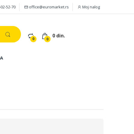
502-52-70
office@euromarket.rs
Moj nalog
0 din.
0
0
JA