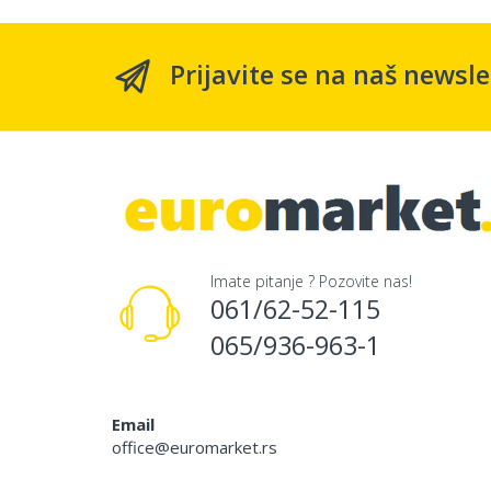
Prijavite se na naš newsle
Imate pitanje ? Pozovite nas!
061/62-52-115
065/936-963-1
Email
office@euromarket.rs