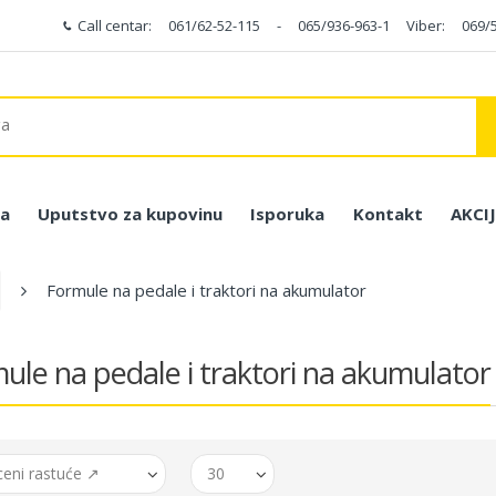
Call centar:
061/62-52-115
-
065/936-963-1
Viber:
069/
a
Uputstvo za kupovinu
Isporuka
Kontakt
AKCI
Formule na pedale i traktori na akumulator
ule na pedale i traktori na akumulator
ceni rastuće ↗
30