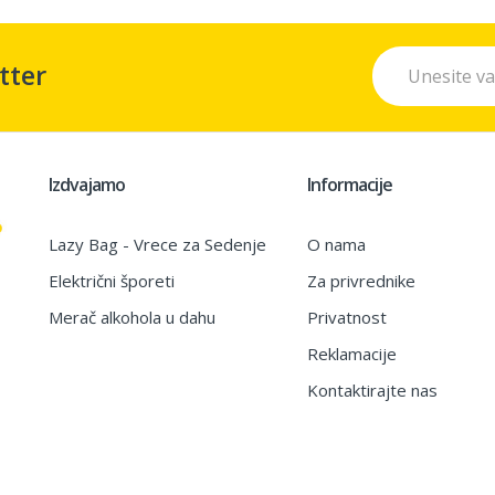
tter
Izdvajamo
Informacije
Lazy Bag - Vrece za Sedenje
O nama
Električni šporeti
Za privrednike
Merač alkohola u dahu
Privatnost
Reklamacije
Kontaktirajte nas