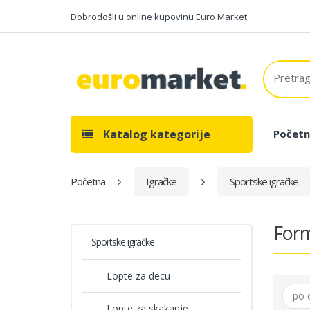
Dobrodošli u online kupovinu Euro Market
Katalog kategorije
Početn
Početna
Igračke
Sportske igračke
Form
Sportske igračke
Lopte za decu
po 
Lopte za skakanje