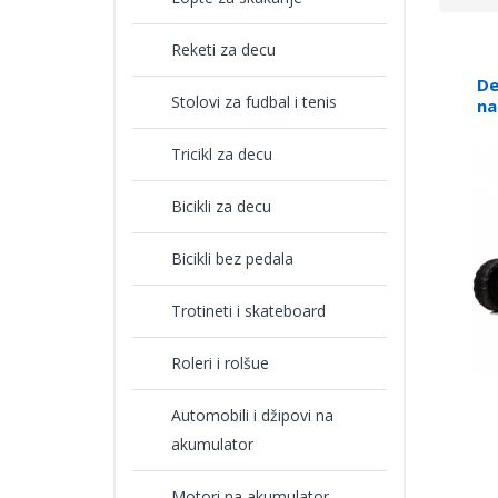
Reketi za decu
De
Stolovi za fudbal i tenis
na
Tricikl za decu
Bicikli za decu
Bicikli bez pedala
Trotineti i skateboard
Roleri i rolšue
Automobili i džipovi na
akumulator
Motori na akumulator