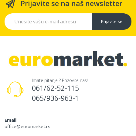
Prijavite se na naš newsletter
Prijavite se
Imate pitanje ? Pozovite nas!
061/62-52-115
065/936-963-1
Email
office@euromarket.rs