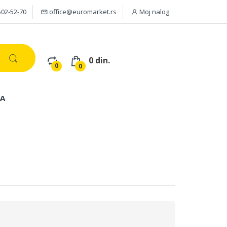
502-52-70
office@euromarket.rs
Moj nalog
0 din.
0
0
JA