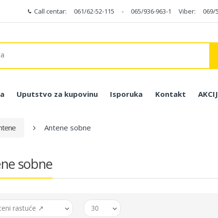
Call centar:
061/62-52-115
-
065/936-963-1
Viber:
069/
a
Uputstvo za kupovinu
Isporuka
Kontakt
AKCI
ntene
Antene sobne
ene sobne
ceni rastuće ↗
30