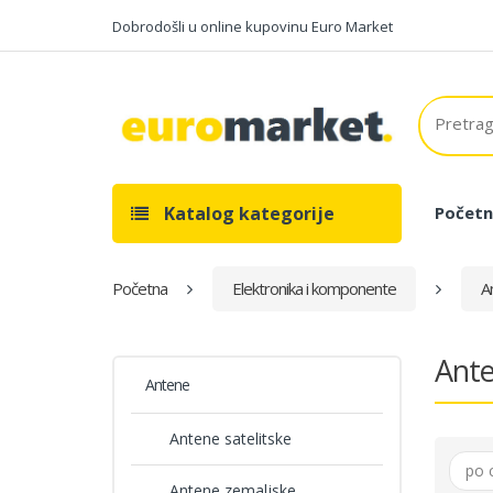
Dobrodošli u online kupovinu Euro Market
Katalog kategorije
Početn
Početna
Elektronika i komponente
A
Ant
Antene
Antene satelitske
po 
Antene zemaljske