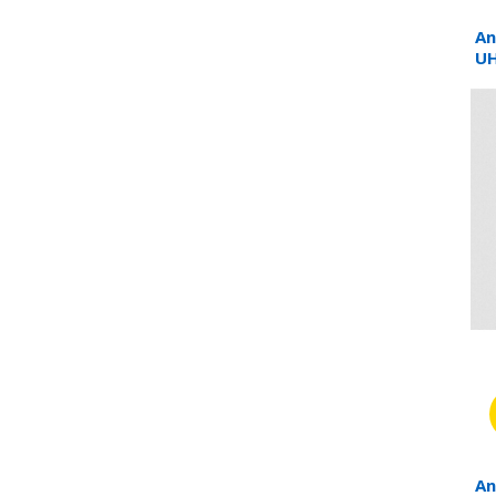
An
UH
An