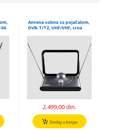
lom,
Antena sobna sa pojačalom,
-06
DVB-T/T2, UHF/VHF, crna
G2235-10
2.499,00 din.
Dodaj u korpu