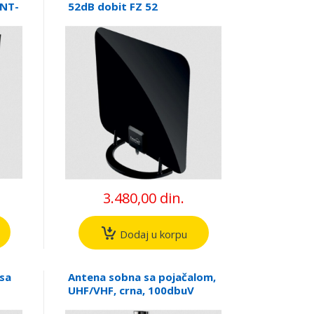
ANT-
52dB dobit FZ 52
3.480,00 din.
Dodaj u korpu
sa
Antena sobna sa pojačalom,
UHF/VHF, crna, 100dbuV
AHD-244