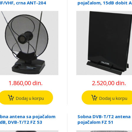
F/VHF, crna ANT-204
pojačalom, 15dB dobit 
206
1.860,00 din.
2.520,00 din.
Dodaj u korpu
Dodaj u korpu
bna antena sa pojačalom
Sobna DVB-T/T2 antena 
dB, DVB-T/T2 FZ 53
pojačalom FZ 51