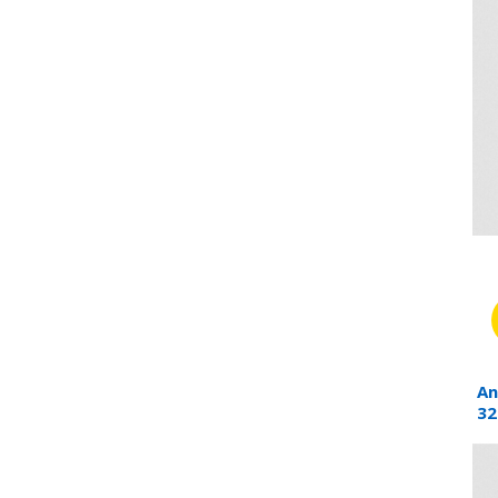
An
32