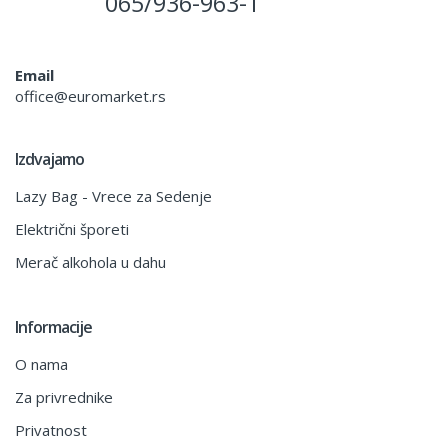
065/936-963-1
Email
office@euromarket.rs
Izdvajamo
Lazy Bag - Vrece za Sedenje
Električni šporeti
Merač alkohola u dahu
Informacije
O nama
Za privrednike
Privatnost