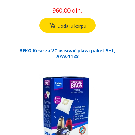
960,00 din.
Dodaj u korpu
BEKO Kese za VC usisivač plava paket 5+1,
APA01128