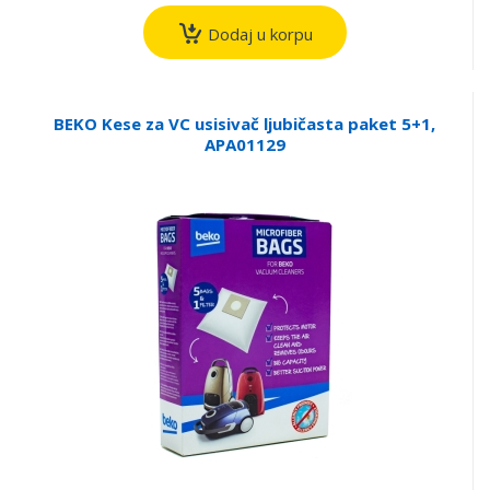
Dodaj u korpu
BEKO Kese za VC usisivač ljubičasta paket 5+1,
APA01129