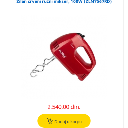
Zilan crveni ručni mikser, 100W (ZLN7567RD)
2.540,00 din.
Dodaj u korpu