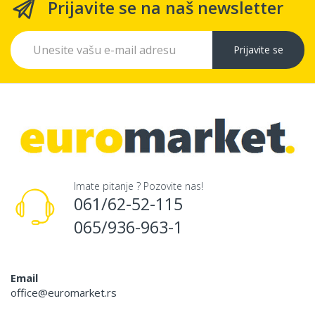
Prijavite se na naš newsletter
Prijavite se
Imate pitanje ? Pozovite nas!
061/62-52-115
065/936-963-1
Email
office@euromarket.rs