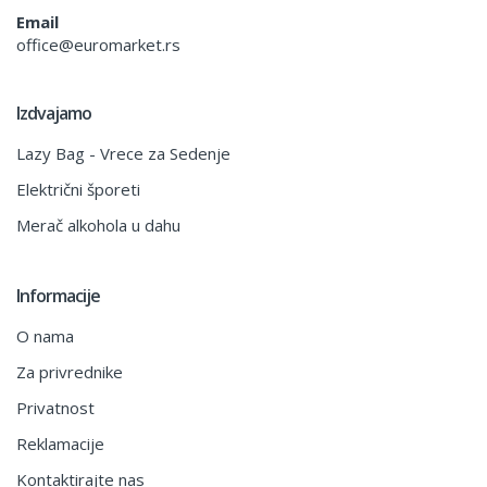
Email
office@euromarket.rs
Izdvajamo
Lazy Bag - Vrece za Sedenje
Električni šporeti
Merač alkohola u dahu
Informacije
O nama
Za privrednike
Privatnost
Reklamacije
Kontaktirajte nas