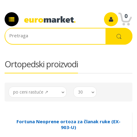
0
Ortopedski proizvodi
po ceni rastuće ↗
30
Fortuna Neoprene ortoza za članak ruke (EX-
903-U)