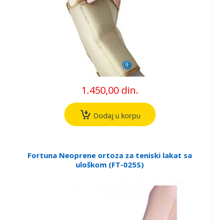
1.450,00 din.
Dodaj u korpu
Fortuna Neoprene ortoza za teniski lakat sa
uloškom (FT-025S)