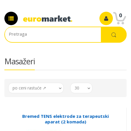
0
Masažeri
po ceni rastuće ↗
30
Bremed TENS elektrode za terapeutski
aparat (2 komada)