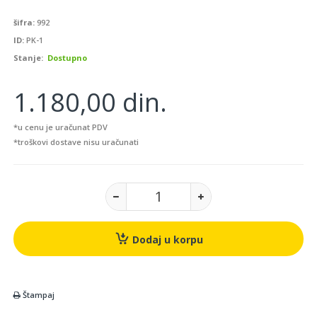
šifra:
992
ID:
PK-1
Stanje:
Dostupno
1.180,00 din.
*u cenu je uračunat PDV
*troškovi dostave nisu uračunati
Dodaj u korpu
Štampaj