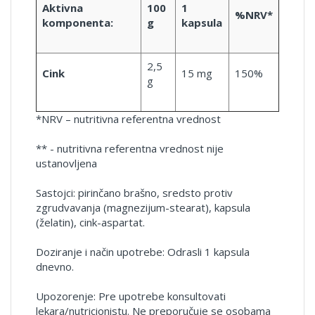
Aktivna
100
1
%NRV*
komponenta:
g
kapsula
2,5
Cink
15 mg
150%
g
*NRV – nutritivna referentna vrednost
** - nutritivna referentna vrednost nije
ustanovljena
Sastojci: pirinčano brašno, sredsto protiv
zgrudvavanja (magnezijum-stearat), kapsula
(želatin), cink-aspartat.
Doziranje i način upotrebe: Odrasli 1 kapsula
dnevno.
Upozorenje: Pre upotrebe konsultovati
lekara/nutricionistu. Ne preporučuje se osobama