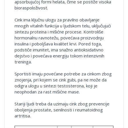
apsorbujućoj formi helata, čime se postiže visoka
bioraspoloživost.
Cink ima ključnu ulogu za pravilno obavljanje
mnogih vitalnih funkcija u ljudskom telu, uključujući
sintezu proteina i mišićne procese. Kontroliše
hormonalnu ravnotežu, povećava proizvodnju
insulina i poboljšava kvalitet krvi. Pored toga,
podstiče imunitet, ima snažno antioksidativno
dejstvo i povećava energiju tokom intenzivnih
treninga.
Sportisti imaju povećane potrebe za cinkom zbog
znojenja, pri kojem se cink gubi, pa ne može da
odigra ulogu u sintezi testosterona, koji je
neophodan za rast mišićne mase.
Stariji ljudi treba da uzimaju cink zbog prevencije
oboljenja prostate, senilnosti i reumatoidnog
artritisa.