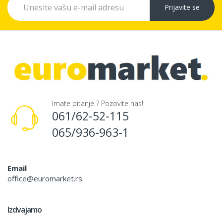
Prijavite se
Imate pitanje ? Pozovite nas!
061/62-52-115
065/936-963-1
Email
office@euromarket.rs
Izdvajamo