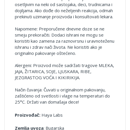
osetljivim na neki od sastojaka, deci, trudnicama i
dojiljama. Ako dođe do neželjenih reakcija, odmah
prekinuti uzimanje proizvoda i konsultovati lekara.
Napomene: Preporučene dnevne doze se ne
smeju prekoračiti. Dodaci ishrani ne mogu se
koristiti kao zamena za raznovrsnu i uravnoteženu
ishranu i zdrav nači života. Ne koristiti ako je
originalno pakovanje oštećeno.
Alergeni: Proizvod može sadržati tragove MLEKA,
JAJA, ŽITARICA, SOJE, LJUSKARA, RIBE,
JEZGRASTOG VOĆA I KIKIRIKIJA.
Način čuvanja: Čuvati u originalnom pakovanju,
zaštićeno od svetlosti i vlage na temperaturi do
25°C. Držati van domašaja dece!
Proizvođač:
Haya Labs
Zemlja uvoza
: Bugarska