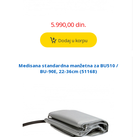
5.990,00 din.
Dodaj u korpu
Medisana standardna manžetna za BU510 /
BU-90E, 22-36cm (51168)