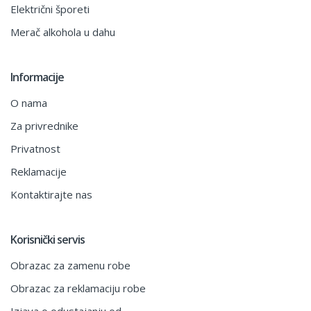
Električni šporeti
Merač alkohola u dahu
Informacije
O nama
Za privrednike
Privatnost
Reklamacije
Kontaktirajte nas
Korisnički servis
Obrazac za zamenu robe
Obrazac za reklamaciju robe
Izjava o odustajanju od