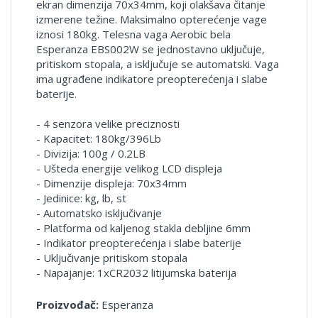
ekran dimenzija 70x34mm, koji olakšava čitanje
izmerene težine. Maksimalno opterećenje vage
iznosi 180kg. Telesna vaga Aerobic bela
Esperanza EBS002W se jednostavno uključuje,
pritiskom stopala, a isključuje se automatski. Vaga
ima ugrađene indikatore preopterećenja i slabe
baterije.
- 4 senzora velike preciznosti
- Kapacitet: 180kg/396Lb
- Divizija: 100g / 0.2LB
- Ušteda energije velikog LCD displeja
- Dimenzije displeja: 70x34mm
- Jedinice: kg, lb, st
- Automatsko isključivanje
- Platforma od kaljenog stakla debljine 6mm
- Indikator preopterećenja i slabe baterije
- Uključivanje pritiskom stopala
- Napajanje: 1xCR2032 litijumska baterija
Proizvođač:
Esperanza