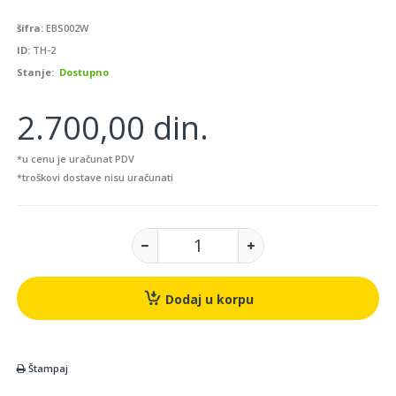
šifra:
EBS002W
ID:
TH-2
Stanje:
Dostupno
2.700,00 din.
*u cenu je uračunat PDV
*troškovi dostave nisu uračunati
Dodaj u korpu
Štampaj