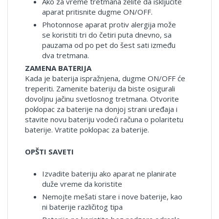
Ako za vreme tretmana želite da isključite
aparat pritisnite dugme ON/OFF.
Photonnose aparat protiv alergija može
se koristiti tri do četiri puta dnevno, sa
pauzama od po pet do šest sati između
dva tretmana.
ZAMENA BATERIJA
Kada je baterija ispražnjena, dugme ON/OFF će
treperiti. Zamenite bateriju da biste osigurali
dovoljnu jačinu svetlosnog tretmana. Otvorite
poklopac za baterije na donjoj strani uređaja i
stavite novu bateriju vodeći računa o polaritetu
baterije. Vratite poklopac za baterije.
OPŠTI SAVETI
Izvadite bateriju ako aparat ne planirate
duže vreme da koristite
Nemojte mešati stare i nove baterije, kao
ni baterije različitog tipa