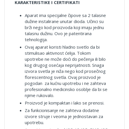
KARAKTERISTIKE I CERTIFIKATI
Aparat ima specijalne čipove sa 2 talasne
dužine instalirane unutar dioda. Učinci su
brži nego kod proizvoda koji imaju jednu
talasnu dužinu. Ovo je patentirana
tehnologija.
Ovaj aparat koristi hladno svetlo da bi
stimulisao aktivnost ćelija. Tokom
upotrebe ne može doći do pečenja ili bilo
kog drugog osećaja neprijatnosti. Snaga
izvora svetla je niža nego kod prosečnog
florescentnog svetla. Ovaj proizvod je
pogodan za kućnu upotrebu i ne zahteva
profesionalno medicinsko osoblje da bi se
njime rukovalo.
Proizvod je kompaktan i lako se prenosi.
Za funkcionisanje ne zahteva dodatne
izvore struje i veoma je jednostavan za
upotrebu.