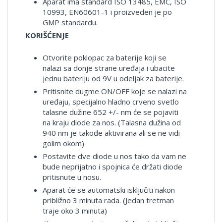
Aparat ima standard ISO 13485, EMC, ISO
10993, EN60601-1 i proizveden je po
GMP standardu.
KORIŠĆENJE
Otvorite poklopac za baterije koji se
nalazi sa donje strane uređaja i ubacite
jednu bateriju od 9V u odeljak za baterije.
Pritisnite dugme ON/OFF koje se nalazi na
uređaju, specijalno hladno crveno svetlo
talasne dužine 652 +/- nm će se pojaviti
na kraju diode za nos. (Talasna dužina od
940 nm je takođe aktivirana ali se ne vidi
golim okom)
Postavite dve diode u nos tako da vam ne
bude neprijatno i spojnica će držati diode
pritisnute u nosu.
Aparat će se automatski isključiti nakon
približno 3 minuta rada. (Jedan tretman
traje oko 3 minuta)