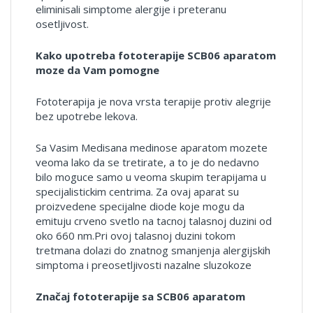
eliminisali simptome alergije i preteranu
osetljivost.
Kako upotreba fototerapije SCB06 aparatom
moze da Vam pomogne
Fototerapija je nova vrsta terapije protiv alegrije
bez upotrebe lekova.
Sa Vasim Medisana medinose aparatom mozete
veoma lako da se tretirate, a to je do nedavno
bilo moguce samo u veoma skupim terapijama u
specijalistickim centrima. Za ovaj aparat su
proizvedene specijalne diode koje mogu da
emituju crveno svetlo na tacnoj talasnoj duzini od
oko 660 nm.Pri ovoj talasnoj duzini tokom
tretmana dolazi do znatnog smanjenja alergijskih
simptoma i preosetljivosti nazalne sluzokoze
Značaj fototerapije sa SCB06 aparatom