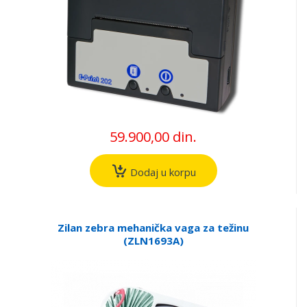
59.900,00 din.
Dodaj u korpu
Zilan zebra mehanička vaga za težinu
(ZLN1693A)