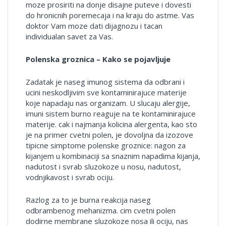
moze prosiriti na donje disajne puteve i dovesti
do hronicnih poremecaja i na kraju do astme. Vas
doktor Vam moze dati dijagnozu i tacan
individualan savet za Vas.
Polenska groznica – Kako se pojavljuje
Zadatak je naseg imunog sistema da odbrani i
ucini neskodljivim sve kontaminirajuce materije
koje napadaju nas organizam. U slucaju alergije,
imuni sistem burno reaguje na te kontaminirajuce
materije. cak i najmanja kolicina alergenta, kao sto
je na primer cvetni polen, je dovoljna da izozove
tipicne simptome polenske groznice: nagon za
kijanjem u kombinaciji sa snaznim napadima kijanja,
nadutost i svrab sluzokoze u nosu, nadutost,
vodnjikavost i svrab ociju.
Razlog za to je burna reakcija naseg
odbrambenog mehanizma. cim cvetni polen
dodirne membrane sluzokoze nosa ili ociju, nas