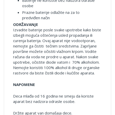
Baterije ne koristite bez nadzora odrasle
osobe
Prazne baterije odlažite na za to
predviđen način
ODRŽAVANJE
Izvadite baterije posle svake upotrebe kako biste
izbegli moguća oštećenja usled propadanja ili
curenja baterija. Ovaj aparat nije vodootporan,
nemojte ga čistiti tečnim sredstvima. Zaprljane
površine možete očistiti vlažnom krpom. Vodite
računa da voda ne prodre u aparat. Nakon svake
upotrebe, očistite diode vatom i 70% alkoholom.
Nemojte koristiti 100% alkohol ili druge organske
rastvore da biste čistili diode i kućište aparata.
NAPOMENE
Deca mlađa od 16 godina ne smeju da koriste
aparat bez nadzora odrasle osobe.
Držite aparat van domašaja dece.