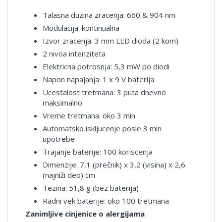
Talasna duzina zracenja: 660 & 904 nm
Modulacija: kontinualna
Izvor zracenja: 3 mm LED dioda (2 kom)
2 nivoa intenziteta
Elektricna potrosnja: 5,3 mW po diodi
Napon napajanja: 1 x 9 V baterija
Ucestalost tretmana: 3 puta dnevno
maksimalno
Vreme tretmana: oko 3 min
Automatsko iskljucenje posle 3 min
upotrebe
Trajanje baterije: 100 koriscenja
Dimenzije: 7,1 (prečnik) x 3,2 (visina) x 2,6
(najniži deo) cm
Tezina: 51,8 g (bez baterija)
Radni vek baterije: oko 100 tretmana
Zanimljive cinjenice o alergijama