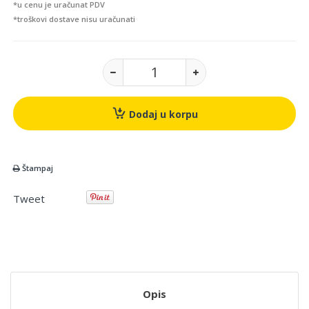
*u cenu je uračunat PDV
*troškovi dostave nisu uračunati
Dodaj u korpu
Štampaj
Tweet
Opis