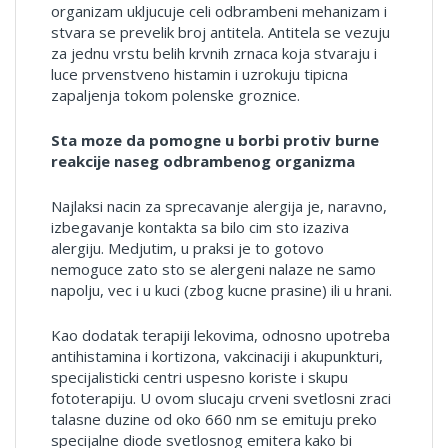
organizam ukljucuje celi odbrambeni mehanizam i
stvara se prevelik broj antitela. Antitela se vezuju
za jednu vrstu belih krvnih zrnaca koja stvaraju i
luce prvenstveno histamin i uzrokuju tipicna
zapaljenja tokom polenske groznice.
Sta moze da pomogne u borbi protiv burne
reakcije naseg odbrambenog organizma
Najlaksi nacin za sprecavanje alergija je, naravno,
izbegavanje kontakta sa bilo cim sto izaziva
alergiju. Medjutim, u praksi je to gotovo
nemoguce zato sto se alergeni nalaze ne samo
napolju, vec i u kuci (zbog kucne prasine) ili u hrani.
Kao dodatak terapiji lekovima, odnosno upotreba
antihistamina i kortizona, vakcinaciji i akupunkturi,
specijalisticki centri uspesno koriste i skupu
fototerapiju. U ovom slucaju crveni svetlosni zraci
talasne duzine od oko 660 nm se emituju preko
specijalne diode svetlosnog emitera kako bi