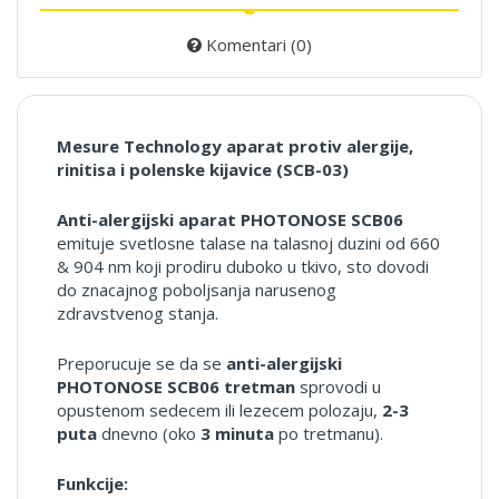
Komentari (0)
Mesure Technology aparat protiv alergije,
rinitisa i polenske kijavice (SCB-03)
Anti-alergijski aparat
PHOTONOSE
SCB06
emituje svetlosne talase na talasnoj duzini od 660
& 904 nm koji prodiru duboko u tkivo, sto dovodi
do znacajnog poboljsanja narusenog
zdravstvenog stanja.
Preporucuje se da se
anti-alergijski
PHOTONOSE SCB06 tretman
sprovodi u
opustenom sedecem ili lezecem polozaju,
2-3
puta
dnevno (oko
3 minuta
po tretmanu).
Funkcije: