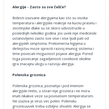
Alergije - Zasto su sve češće?
Bolesti izazvane alergijama kao sto su visoka
temperatura i alergijske reakcije na kucnu prasinu i
zivotinjske dlake su se skoro udvostrucile u
poslednjih nekoliko godina. Jos uvek nije medicinski
ustanovljeno zasto sve vise i vise ljudi pati od
alergijskih simptoma. Prekomerna higijena u
detinjstvu moze spreciti razvoj imunog sistema i
time povecati mogucnost pojave alergija. Pored
toga povecanje zagadjenosti covekove okoline
igra znacajnu ulogu u razvoju alergija.
Polenska groznica
Polenska groznica, poznatija i pod imenom
alergijski rinitis, u stvari nije groznica i ne mora
imati nikakve veze sa povisenom temperaturom.
Ne izaziva je virus vec polen. Polensku
groznicu
uvek treba ozbiljno shvatiti. Alergija se