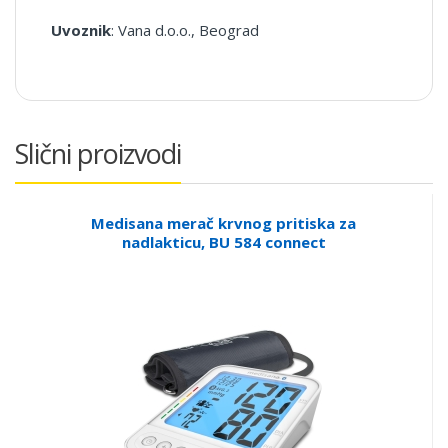
Uvoznik
: Vana d.o.o., Beograd
Slični proizvodi
Medisana merač krvnog pritiska za
nadlakticu, BU 584 connect