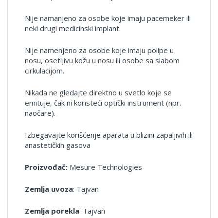
Nije namanjeno za osobe koje imaju pacemeker ili
neki drugi medicinski implant.
Nije namenjeno za osobe koje imaju polipe u
nosu, osetljivu kožu u nosu ili osobe sa slabom
cirkulacijom.
Nikada ne gledajte direktno u svetlo koje se
emituje, čak ni koristeći optički instrument (npr.
naočare).
Izbegavajte korišćenje aparata u blizini zapaljivih ili
anastetičkih gasova
Proizvođač:
Mesure Technologies
Zemlja uvoza
: Tajvan
Zemlja porekla
: Tajvan