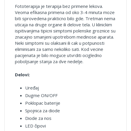
Fototerapija je terapija bez primene lekova.
Veoma efikasna primena od oko 3-4 minuta moze
biti sprovedena prakticno bilo gde. Tretman nema
uticaja na druge organe ili delove tela. U klinickim
ispitivanjima tipicni simptomi polenske groznice su
znacajno smanjeni upotrebom medinose aparata.
Neki simptomi su olaksani ili cak u potpunosti
eliminisani za samo nekoliko sati. Kod vecine
pacijenata je bilo moguce utvrditi ocigledno
poboljsanje stanja za dve nedelje.
Delovi:
Uređaj
Dugme ON/OFF
Poklopac baterije
Spojnica za diode
Diode za nos
LED čipovi