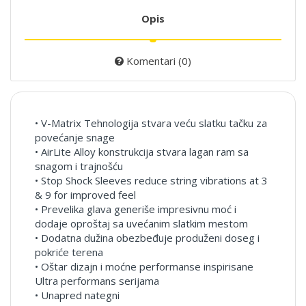
Opis
Komentari (0)
• V-Matrix Tehnologija stvara veću slatku tačku za
povećanje snage
• AirLite Alloy konstrukcija stvara lagan ram sa
snagom i trajnošću
• Stop Shock Sleeves reduce string vibrations at 3
& 9 for improved feel
• Prevelika glava generiše impresivnu moć i
dodaje oproštaj sa uvećanim slatkim mestom
• Dodatna dužina obezbeđuje produženi doseg i
pokriće terena
• Oštar dizajn i moćne performanse inspirisane
Ultra performans serijama
• Unapred nategni