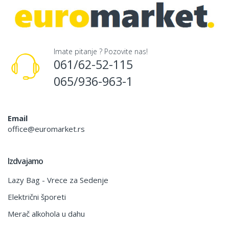
Imate pitanje ? Pozovite nas!
061/62-52-115
065/936-963-1
Email
office@euromarket.rs
Izdvajamo
Lazy Bag - Vrece za Sedenje
Električni šporeti
Merač alkohola u dahu