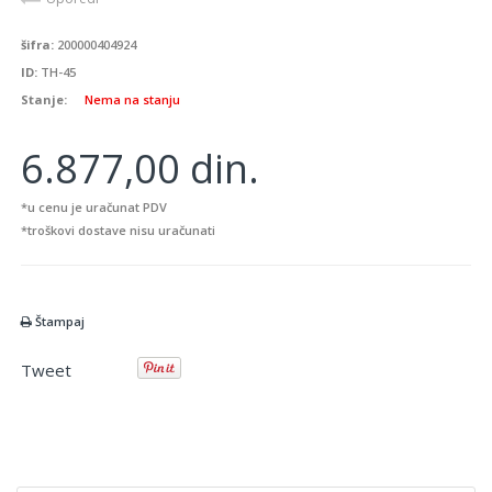
šifra:
200000404924
ID:
TH-45
Stanje:
Nema na stanju
6.877,00 din.
*u cenu je uračunat PDV
*troškovi dostave nisu uračunati
Štampaj
Tweet