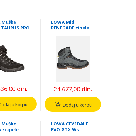
 Muške
LOWA Mid
e TAURUS PRO
RENEGADE cipele
MID
436,00 din.
24.677,00 din.
odaj u korpu
Dodaj u korpu
 Muške
LOWA CEVEDALE
e cipele
EVO GTX Ws
N III GTX QC
Ženske cipele