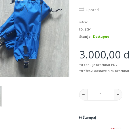
Uporedi
šifra:
ID:
ZG-1
Stanje:
Dostupno
3.000,00 d
*u cenu je uračunat PDV
*troškovi dostave nisu uračunat
Štampaj