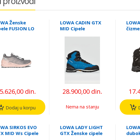
i proizvodi
WA Ženske
LOWA CADIN GTX
LOWA
pele FUSION LO
MID Cipele
čizm
 Boots
GTX 
5.626,00 din.
28.900,00 din.
17.
Nema na stanju
Dodaj u korpu
D
WA SIRKOS EVO
LOWA LADY LIGHT
LOWA
X MID Ws Cipele
GTX Ženske cipele
dubok
 planinarenje
DUBLI