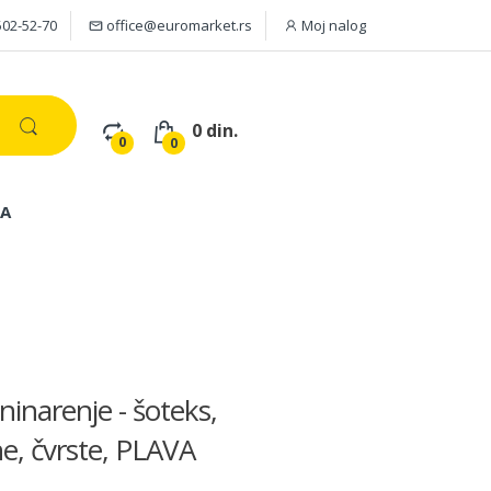
502-52-70
office@euromarket.rs
Moj nalog
0 din.
0
0
JA
inarenje - šoteks,
, čvrste, PLAVA