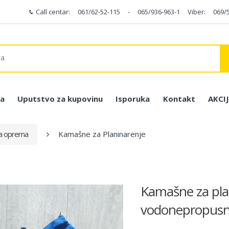
Call centar:
061/62-52-115
-
065/936-963-1
Viber:
069/
a
Uputstvo za kupovinu
Isporuka
Kontakt
AKCI
ka oprema
Kamašne za Planinarenje
Kamašne za plan
vodonepropusne