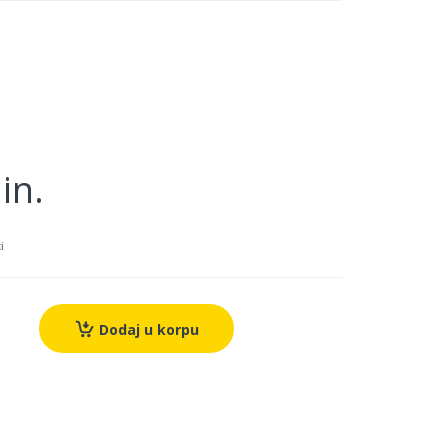
in.
i
Dodaj u korpu