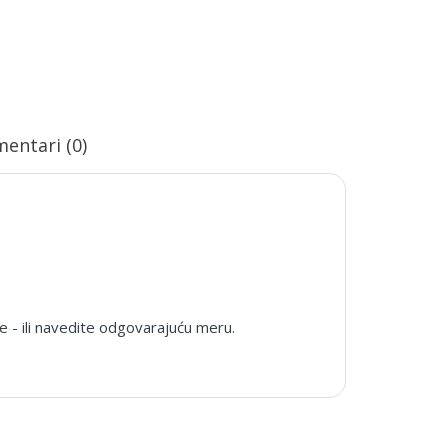
entari (0)
e - ili navedite odgovarajuću meru.