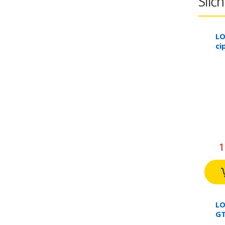
Sličn
LO
ci
Ws
1
LO
GT
za