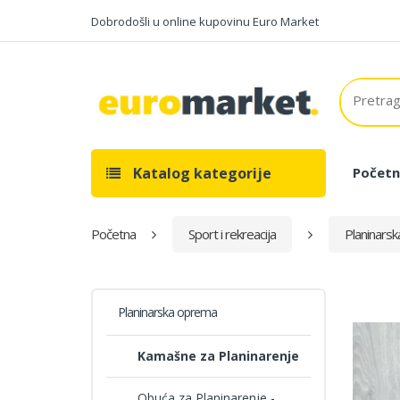
Dobrodošli u online kupovinu Euro Market
Katalog kategorije
Početn
Početna
Sport i rekreacija
Planinars
Planinarska oprema
Kamašne za Planinarenje
Obuća za Planinarenje -