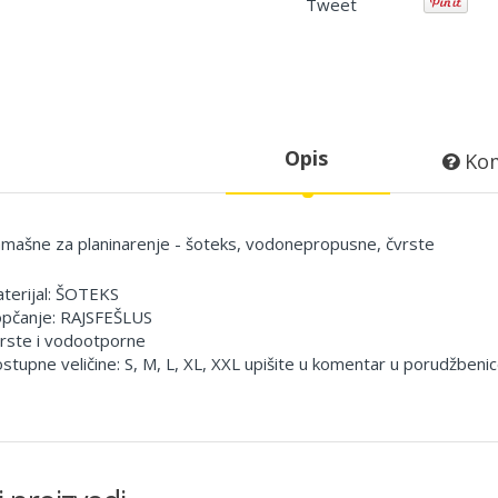
Tweet
Opis
Kom
mašne za planinarenje - šoteks, vodonepropusne, čvrste
terijal: ŠOTEKS
pčanje: RAJSFEŠLUS
rste i vodootporne
stupne veličine: S, M, L, XL, XXL upišite u komentar u porudžbenic