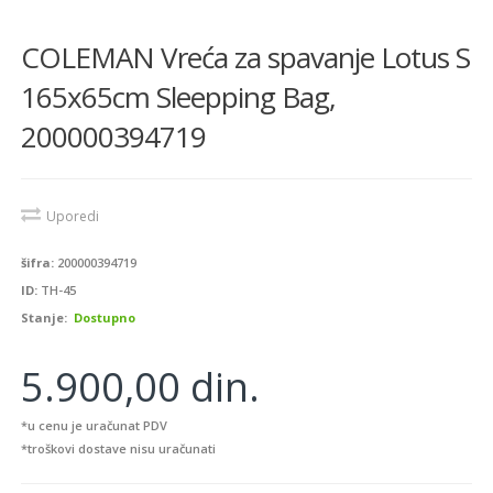
COLEMAN Vreća za spavanje Lotus S
165x65cm Sleepping Bag,
200000394719
Uporedi
šifra:
200000394719
ID:
TH-45
Stanje:
Dostupno
5.900,00 din.
*u cenu je uračunat PDV
*troškovi dostave nisu uračunati