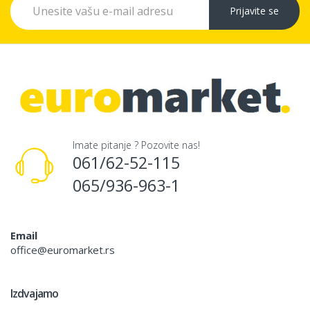
Prijavite se
Imate pitanje ? Pozovite nas!
061/62-52-115
065/936-963-1
Email
office@euromarket.rs
Izdvajamo