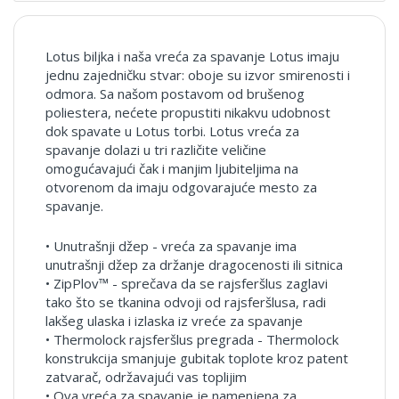
Lotus biljka i naša vreća za spavanje Lotus imaju
jednu zajedničku stvar: oboje su izvor smirenosti i
odmora. Sa našom postavom od brušenog
poliestera, nećete propustiti nikakvu udobnost
dok spavate u Lotus torbi. Lotus vreća za
spavanje dolazi u tri različite veličine
omogućavajući čak i manjim ljubiteljima na
otvorenom da imaju odgovarajuće mesto za
spavanje.
• Unutrašnji džep - vreća za spavanje ima
unutrašnji džep za držanje dragocenosti ili sitnica
• ZipPlov™ - sprečava da se rajsferšlus zaglavi
tako što se tkanina odvoji od rajsferšlusa, radi
lakšeg ulaska i izlaska iz vreće za spavanje
• Thermolock rajsferšlus pregrada - Thermolock
konstrukcija smanjuje gubitak toplote kroz patent
zatvarač, održavajući vas toplijim
• Ova vreća za spavanje je namenjena za