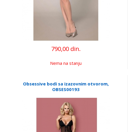
790,00 din.
Nema na stanju
Obsessive bodi sa izazovnim otvorom,
OBSES00193