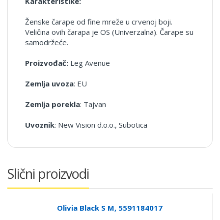
Karakteristike:
Ženske čarape od fine mreže u crvenoj boji.
Veličina ovih čarapa je OS (Univerzalna). Čarape su
samodržeće.
Proizvođač:
Leg Avenue
Zemlja uvoza
: EU
Zemlja porekla
: Tajvan
Uvoznik
: New Vision d.o.o., Subotica
Slični proizvodi
Olivia Black S M, 5591184017