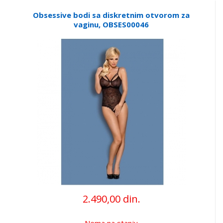
Obsessive bodi sa diskretnim otvorom za
vaginu, OBSES00046
2.490,00 din.
Nema na stanju