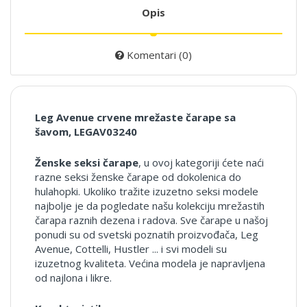
Opis
Komentari (0)
Leg Avenue crvene mrežaste čarape sa
šavom, LEGAV03240
Ženske seksi čarape
, u ovoj kategoriji ćete naći
razne seksi ženske čarape od dokolenica do
hulahopki. Ukoliko tražite izuzetno seksi modele
najbolje je da pogledate našu kolekciju mrežastih
čarapa raznih dezena i radova. Sve čarape u našoj
ponudi su od svetski poznatih proizvođača, Leg
Avenue, Cottelli, Hustler ... i svi modeli su
izuzetnog kvaliteta. Većina modela je napravljena
od najlona i likre.