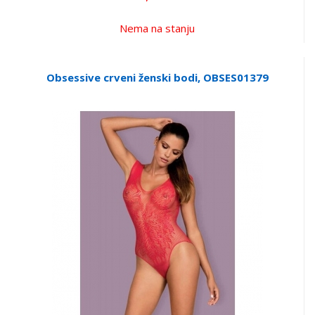
Nema na stanju
Obsessive crveni ženski bodi, OBSES01379