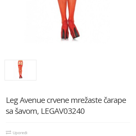
Leg Avenue crvene mrežaste čarape
sa šavom, LEGAV03240
Uporedi