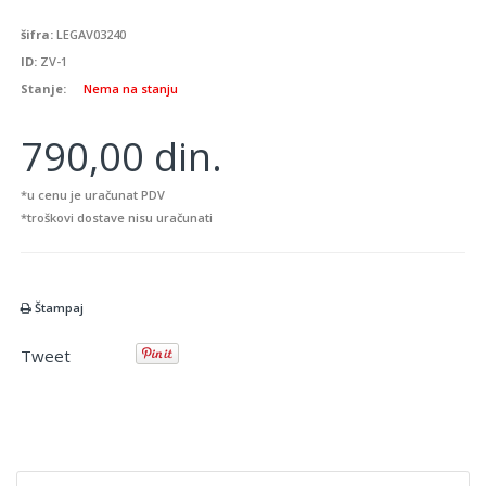
šifra:
LEGAV03240
ID:
ZV-1
Stanje:
Nema na stanju
790,00 din.
*u cenu je uračunat PDV
*troškovi dostave nisu uračunati
Štampaj
Tweet