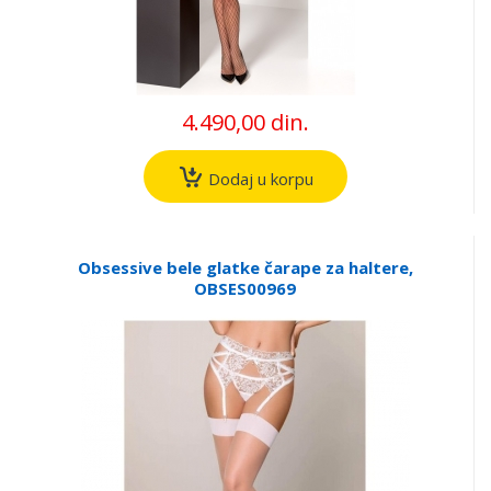
4.490,00 din.
Dodaj u korpu
Obsessive bele glatke čarape za haltere,
OBSES00969