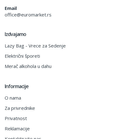
Email
office@euromarket.rs
Izdvajamo
Lazy Bag - Vrece za Sedenje
Električni šporeti
Merač alkohola u dahu
Informacije
O nama
Za privrednike
Privatnost
Reklamacije
Kontaktirajte nas