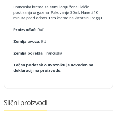
Francuska krema za stimulaciju žena i lakše
postizanja orgazma. Pakovanje 30ml. Naneti 10
minuta pred odnos 1cm kreme na klitoralnu regiju.
Proizvođač:
Ruf
Zemlja uvoza
: EU
Zemlja porekla
: Francuska
Tačan podatak o uvozniku je naveden na
deklaraciji na proizvodu
.
Slični proizvodi