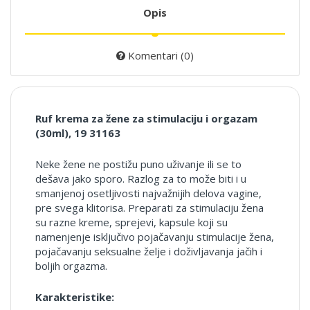
Opis
Komentari (0)
Ruf krema za žene za stimulaciju i orgazam
(30ml), 19 31163
Neke žene ne postižu puno uživanje ili se to
dešava jako sporo. Razlog za to može biti i u
smanjenoj osetljivosti najvažnijih delova vagine,
pre svega klitorisa.
Preparati za stimulaciju žena
su razne kreme, sprejevi, kapsule koji su
namenjenje isključivo pojačavanju stimulacije žena,
pojačavanju seksualne želje i doživljavanja jačih i
boljih orgazma.
Karakteristike: