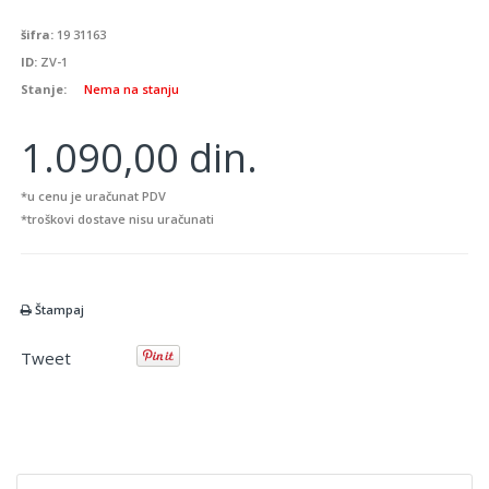
šifra:
19 31163
ID:
ZV-1
Stanje:
Nema na stanju
1.090,00 din.
*u cenu je uračunat PDV
*troškovi dostave nisu uračunati
Štampaj
Tweet