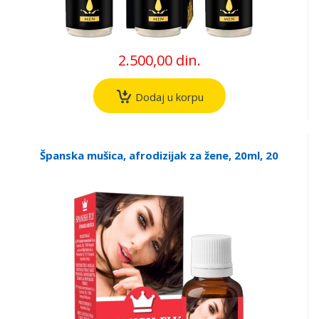
2.500,00 din.
Dodaj u korpu
Španska mušica, afrodizijak za žene, 20ml, 20