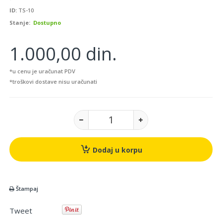
ID:
TS-10
Stanje:
Dostupno
1.000,00 din.
*u cenu je uračunat PDV
*troškovi dostave nisu uračunati
Dodaj u korpu
Štampaj
Tweet