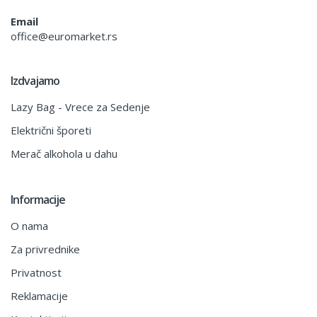
Email
office@euromarket.rs
Izdvajamo
Lazy Bag - Vrece za Sedenje
Električni šporeti
Merač alkohola u dahu
Informacije
O nama
Za privrednike
Privatnost
Reklamacije