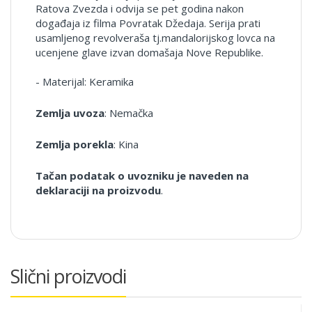
Ratova Zvezda i odvija se pet godina nakon
događaja iz filma Povratak Džedaja. Serija prati
usamljenog revolveraša tj.mandalorijskog lovca na
ucenjene glave izvan domašaja Nove Republike.
- Materijal: Keramika
Zemlja uvoza
: Nemačka
Zemlja porekla
: Kina
Tačan podatak o uvozniku je naveden na
deklaraciji na proizvodu
.
Slični proizvodi