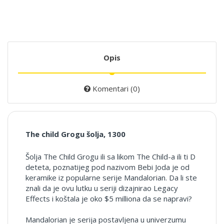
Opis
Komentari (0)
The child Grogu šolja, 1300
Šolja The Child Grogu ili sa likom The Child-a ili ti D
deteta, poznatijeg pod nazivom Bebi Joda je od
keramike iz popularne serije Mandalorian. Da li ste
znali da je ovu lutku u seriji dizajnirao Legacy
Effects i koštala je oko $5 milliona da se napravi?
Mandalorian je serija postavljena u univerzumu