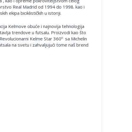
 , kao i opreme pokroviteljstvom celog
zorstvo Real Madrid od 1994 do 1998. kao i
h ekipa biciklističkih u istoriji.
cija Kelmove obuće i najnovija tehnologija
tavlja trendove u futsalu. Proizvodi kao što
i Revolucionarni Kelme Star 360º sa Michelin
sala na svetu i zahvaljujući tome naš brend