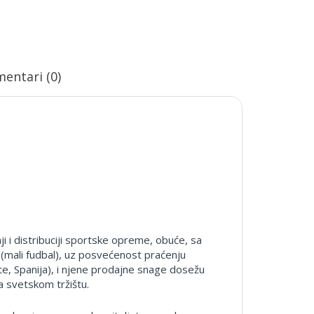
entari (0)
i distribuciji sportske opreme, obuće, sa
(mali fudbal), uz posvećenost praćenju
te, Spanija), i njene prodajne snage dosežu
a svetskom tržištu.