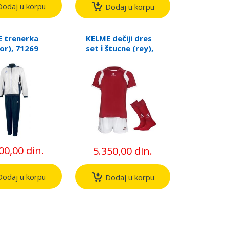
odaj u korpu
Dodaj u korpu
 trenerka
KELME dečiji dres
or), 71269
set i štucne (rey),
78335
00,00 din.
5.350,00 din.
odaj u korpu
Dodaj u korpu