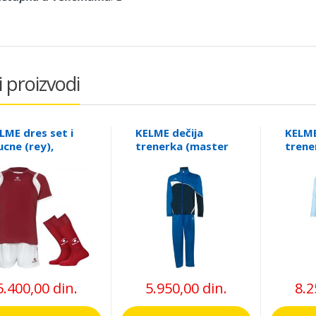
i proizvodi
LME dres set i
KELME dečija
KELME
ucne (rey),
trenerka (master
trene
335
ii), 71079
7123
5.400,00 din.
5.950,00 din.
8.2