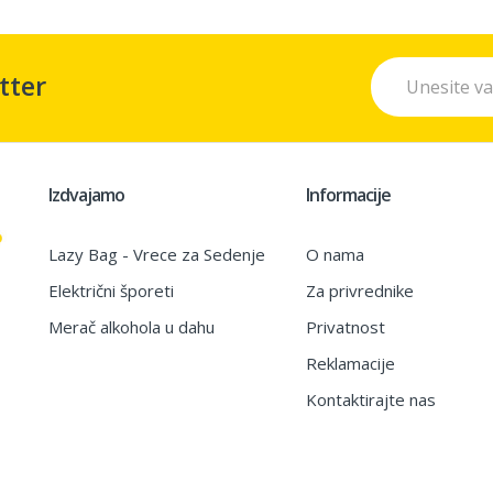
tter
Izdvajamo
Informacije
Lazy Bag - Vrece za Sedenje
O nama
Električni šporeti
Za privrednike
Merač alkohola u dahu
Privatnost
Reklamacije
Kontaktirajte nas