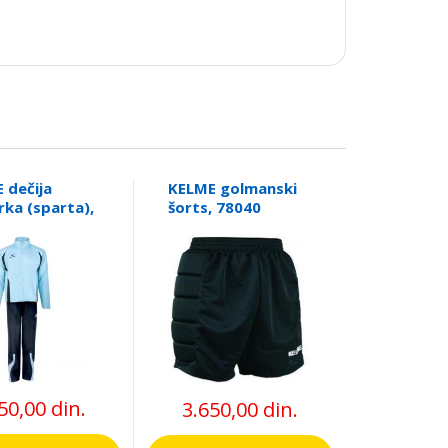
 dečija
KELME golmanski
rka (sparta),
šorts, 78040
1
50,00 din.
3.650,00 din.