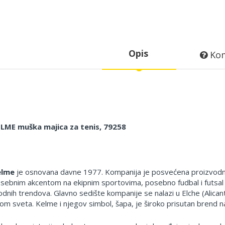
Opis
Kom
LME muška majica za tenis, 79258
elme
je osnovana davne 1977. Kompanija je posvećena proizvodnji 
sebnim akcentom na ekipnim sportovima, posebno fudbal i futsal 
dnih trendova. Glavno sedište kompanije se nalazi u Elche (Alican
rom sveta. Kelme i njegov simbol, šapa, je široko prisutan brend n