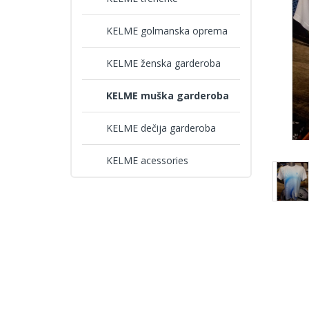
KELME golmanska oprema
KELME ženska garderoba
KELME muška garderoba
KELME dečija garderoba
KELME acessories