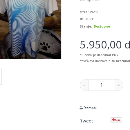
šifra:
79258
ID:
TH-30
Stanje:
Dostupno
5.950,00 d
*u cenu je uračunat PDV
*troškovi dostave nisu uračunat
Štampaj
Tweet