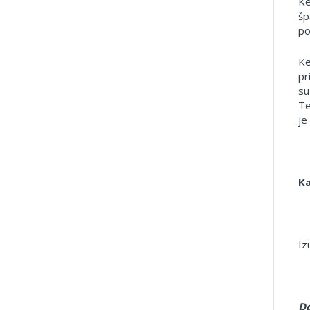
Ke
šp
po
Ke
pr
su
Te
je
Ka
Iz
Do