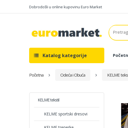
Dobrodošli u online kupovinu Euro Market
Katalog kategorije
Početn
Početna
Odeća i Obuća
KELME tekst
KELME tekstil
KELME sportski dresovi
KELME trenerke