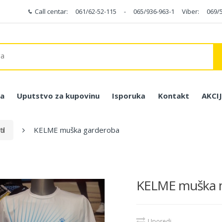
Call centar:
061/62-52-115
-
065/936-963-1
Viber:
069/
a
Uputstvo za kupovinu
Isporuka
Kontakt
AKCI
il
KELME muška garderoba
KELME muška ma
Uporedi