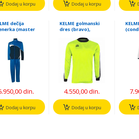
Dodaj u korpu
Dodaj u korpu
D
LME dečija
KELME golmanski
KELME
enerka (master
dres (bravo),
(cond
), 71079
78105
5.950,00 din.
4.550,00 din.
7.9
Dodaj u korpu
Dodaj u korpu
D