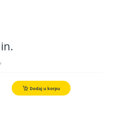
in.
i
Dodaj u korpu