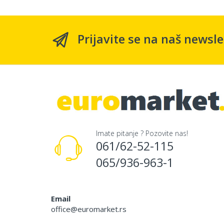
Prijavite se na naš newsle
Imate pitanje ? Pozovite nas!
061/62-52-115
065/936-963-1
Email
office@euromarket.rs