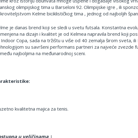
lme kroz istoriju obuhvata mnoge uspehe i događaje visokog vrha
anskog olimpijskog tima u Barseloni 92. Olimpijske igre , ili spon
kroviteljstvom Kelme biciklističkog tima , jednog od najboljih španski
lme je danas brend koji se sledi u svetu futsala. Konstantna evolu
imenjena na dizajn i kvalitet je od Kelmea napravila brend koji pos
 Indoor Copa, sada na tržištu u više od 40 zemalja širom sveta, il
hnologijom su savršeni performans partneri za najveće zvezde fut
 među najboljima na međunarodnoj sceni.
rakteristike:
uzetno kvalitetna majica za tenis.
stupna u veličinama
: L