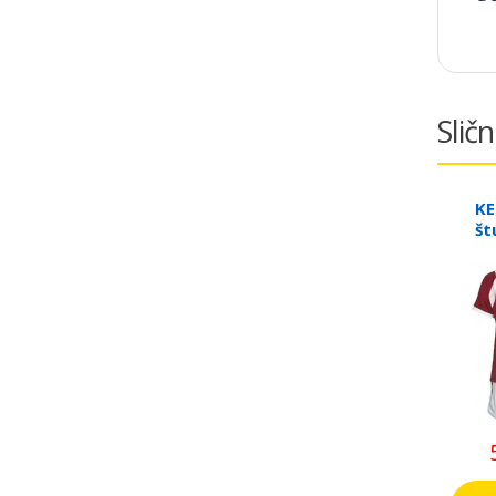
Sličn
KE
št
78