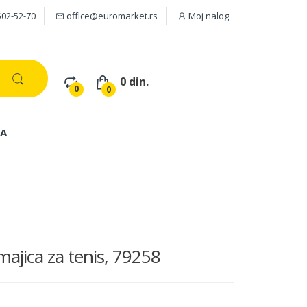
502-52-70
office@euromarket.rs
Moj nalog
0 din.
0
0
JA
jica za tenis, 79258