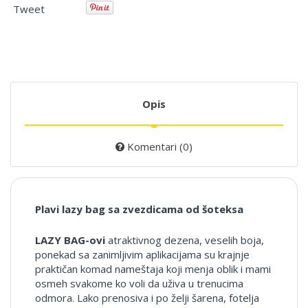
Tweet
Opis
Komentari (0)
Plavi lazy bag sa zvezdicama od šoteksa
LAZY BAG-ovi
atraktivnog dezena, veselih boja,
ponekad sa zanimljivim aplikacijama su krajnje
praktičan komad nameštaja koji menja oblik i mami
osmeh svakome ko voli da uživa u trenucima
odmora. Lako prenosiva i po želji šarena, fotelja