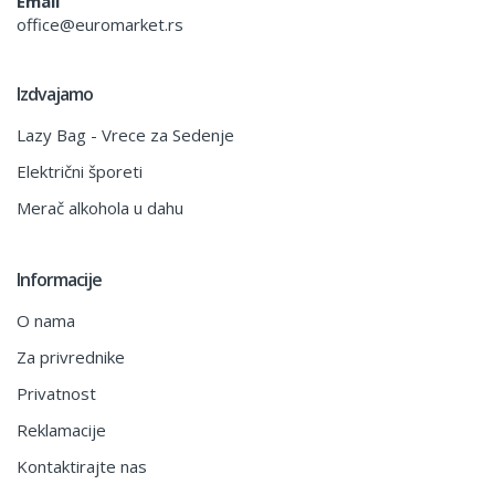
Email
office@euromarket.rs
Izdvajamo
Lazy Bag - Vrece za Sedenje
Električni šporeti
Merač alkohola u dahu
Informacije
O nama
Za privrednike
Privatnost
Reklamacije
Kontaktirajte nas