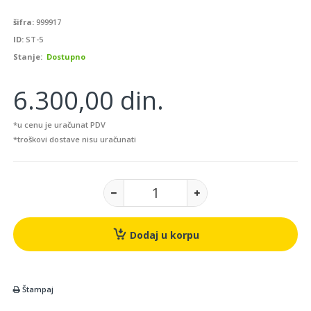
šifra:
999917
ID:
ST-5
Stanje:
Dostupno
6.300,00 din.
*u cenu je uračunat PDV
*troškovi dostave nisu uračunati
Dodaj u korpu
Štampaj