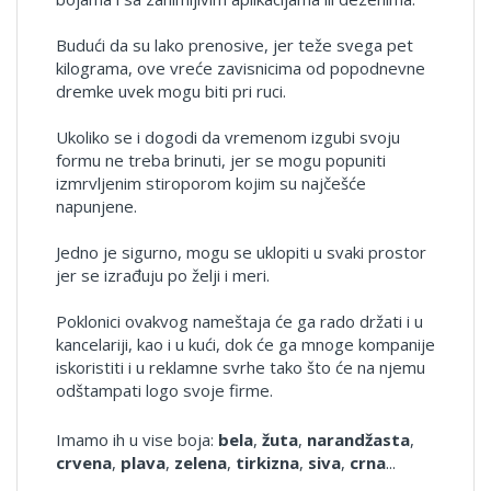
Budući da su lako prenosive, jer teže svega pet
kilograma, ove vreće zavisnicima od popodnevne
dremke uvek mogu biti pri ruci.
Ukoliko se i dogodi da vremenom izgubi svoju
formu ne treba brinuti, jer se mogu popuniti
izmrvljenim stiroporom
kojim su najčešće
napunjene.
Jedno je sigurno, mogu se uklopiti u svaki prostor
jer se izrađuju po želji i meri.
Poklonici ovakvog nameštaja će ga rado držati i u
kancelariji, kao i u kući, dok će ga mnoge kompanije
iskoristiti i u reklamne svrhe tako što će na njemu
odštampati logo svoje firme.
Imamo ih u vise boja:
bela
,
žuta
,
narandžasta
,
crvena
,
plava
,
zelena
,
tirkizna
,
siva
,
crna
...