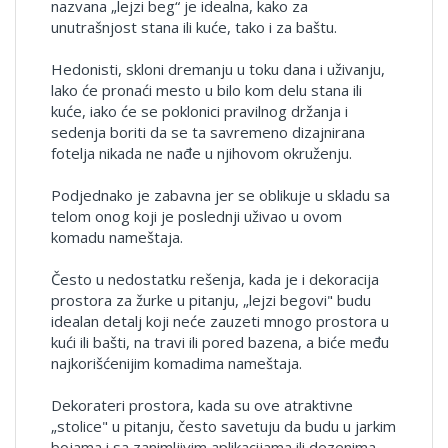
nazvana „lejzi beg“ je idealna, kako za
unutrašnjost stana ili kuće, tako i za baštu.
Hedonisti, skloni dremanju u toku dana i uživanju,
lako će pronaći mesto u bilo kom delu stana ili
kuće, iako će se
poklonici pravilnog držanja i
sedenja boriti da se ta savremeno dizajnirana
fotelja nikada ne nađe u njihovom okruženju.
Podjednako je zabavna jer se oblikuje u skladu sa
telom onog koji je poslednji uživao u ovom
komadu nameštaja.
Često u nedostatku rešenja, kada je i dekoracija
prostora za žurke u pitanju, „lejzi begovi" budu
idealan detalj koji neće zauzeti mnogo prostora u
kući ili bašti, na travi ili pored bazena, a biće među
najkorišćenijim komadima nameštaja.
Dekorateri prostora, kada su ove atraktivne
„stolice" u pitanju, često savetuju da budu u jarkim
bojama i sa zanimljivim aplikacijama ili dezenima.