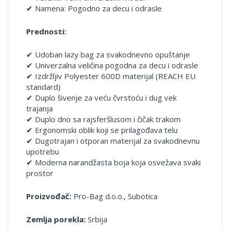
✔ Namena: Pogodno za decu i odrasle
Prednosti:
✔ Udoban lazy bag za svakodnevno opuštanje
✔ Univerzalna veličina pogodna za decu i odrasle
✔ Izdržljiv Polyester 600D materijal (REACH EU
standard)
✔ Duplo šivenje za veću čvrstoću i dug vek
trajanja
✔ Duplo dno sa rajsferšlusom i čičak trakom
✔ Ergonomski oblik koji se prilagođava telu
✔ Dugotrajan i otporan materijal za svakodnevnu
upotrebu
✔ Moderna narandžasta boja koja osvežava svaki
prostor
Proizvođač:
Pro-Bag d.o.o., Subotica
Zemlja porekla:
Srbija