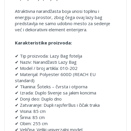
Atraktivna narandžasta boja unosi toplinu i
energiju u prostor, zbog čega ovaj lazy bag
predstavlja ne samo udobno mesto za sedenje
već i dekorativni element enterijera.
Karakteristike proizvoda:
✔ Tip proizvoda: Lazy Bag fotelja
✔ Naziv: Narandžasti Lazy Bag
✔ Model / broj artikla: 010-202
✔ Materijal: Polyester 600D (REACH EU
standard)
✔ Tkanina: Šoteks – čvrsta i otporna
✔ Izrada: Duplo šivenje sa jakim koncima
✔ Donji deo: Duplo dno
✔ Zatvaranje: Dupli rajsferšlus i čičak traka
✔ Visina: 85 cm
✔ Širina: 85 cm
✔ Obim: 255 cm
✔ Veličina: Veliki univerzalni model