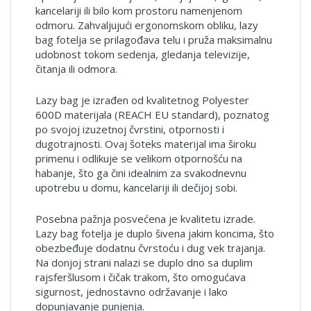
kancelariji ili bilo kom prostoru namenjenom
odmoru. Zahvaljujući ergonomskom obliku, lazy
bag fotelja se prilagođava telu i pruža maksimalnu
udobnost tokom sedenja, gledanja televizije,
čitanja ili odmora.
Lazy bag je izrađen od kvalitetnog Polyester
600D materijala (REACH EU standard), poznatog
po svojoj izuzetnoj čvrstini, otpornosti i
dugotrajnosti. Ovaj šoteks materijal ima široku
primenu i odlikuje se velikom otpornošću na
habanje, što ga čini idealnim za svakodnevnu
upotrebu u domu, kancelariji ili dečijoj sobi.
Posebna pažnja posvećena je kvalitetu izrade.
Lazy bag fotelja je duplo šivena jakim koncima, što
obezbeđuje dodatnu čvrstoću i dug vek trajanja.
Na donjoj strani nalazi se duplo dno sa duplim
rajsferšlusom i čičak trakom, što omogućava
sigurnost, jednostavno održavanje i lako
dopunjavanje punjenja.