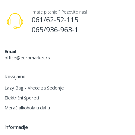
Imate pitanje ? Pozovite nas!
061/62-52-115
065/936-963-1
Email
office@euromarket.rs
Izdvajamo
Lazy Bag - Vrece za Sedenje
Električni šporeti
Merač alkohola u dahu
Informacije