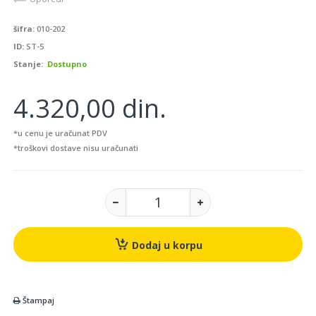
šifra:
010-202
ID:
ST-5
Stanje:
Dostupno
4.320,00 din.
*u cenu je uračunat PDV
*troškovi dostave nisu uračunati
Dodaj u korpu
Štampaj