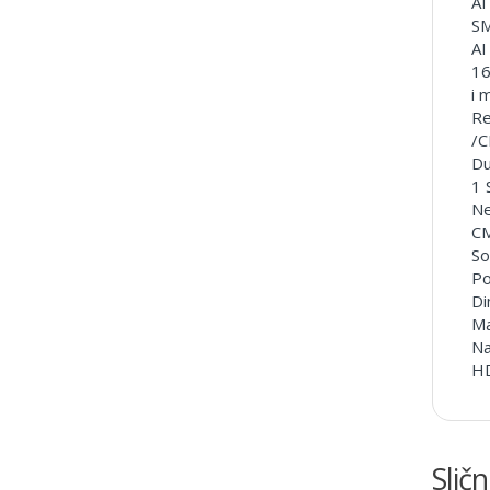
AI
SM
AI
16
i 
Re
/C
Du
1 
Ne
CM
So
Po
Di
Ma
Na
HD
Sličn