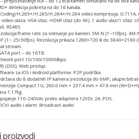
 – prepoznavanje lica – do 12 lica/kameri simultano na do dva kana
D+ detekcija pokreta na do 16 kanala.
 Coding/H.265+/H.265/H.264+/H.264 video kompresija. G.711A, 
 video ulaza. VGA izlaz. HDMI izlaz (do 4K). 1 audio ulaz/1 izlaz. 
miš. RS485.
zolucija/frame rate za snimanje po kameri: 5M-N (1~10fps). 4
IF (1~ 25/30fps). Rezolucija prikaza 1280×720 ili do 3840×2160 
al stream.
SATA port – do 16TB.
twork port 10/100/1000Mbps.
S (DSS). Web pristup.
ftware za iOS i Android platforme. P2P podrška.
država do 8 dodatnih IP kamera (rezolucija do 6MP, ukupni bitrat
menzije Compact 1U, 260.0 mm × 237.4 mm × 47.6 mm (W×D×H)
sa 1.17kg.
pajanje 110-240VAc preko adaptera 12VDc 2A. POS.
CVI audio i alarm. Broadcast audio
i proizvodi