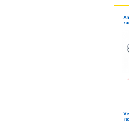
An
ra
sp
10
Ve
ra
ula