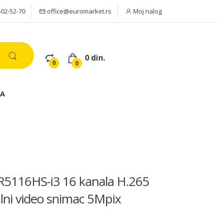
502-52-70
office@euromarket.rs
Moj nalog
0 din.
0
0
JA
5116HS-i3 16 kanala H.265
alni video snimac 5Mpix