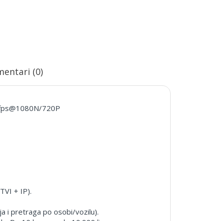
entari (0)
00fps@1080N/720P
VI + IP).
ja i pretraga po osobi/vozilu).