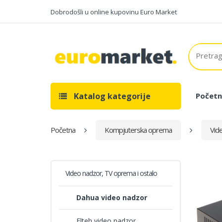
Dobrodošli u online kupovinu Euro Market
Katalog kategorije
Početn
Početna
Kompjuterska oprema
Vid
Video nadzor, TV oprema i ostalo
Dahua video nadzor
Elteh video nadzor