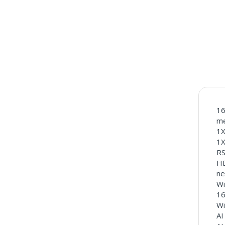
16
me
1X
1X
R
HD
ne
Wi
16
Wi
AI