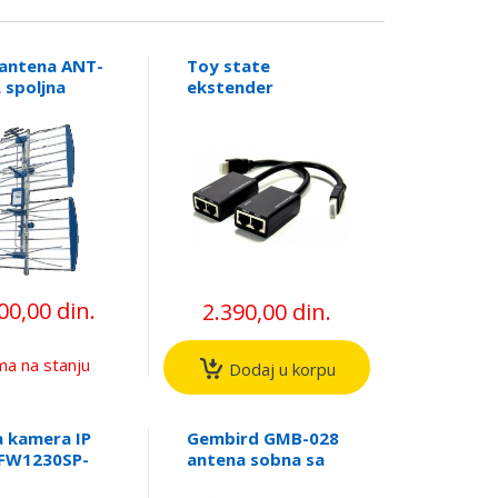
antena ANT-
Toy state
 spoljna
ekstender
sta sa
HDMI130A pasivni
alom, 17-
kabl 30m (alt. DEX-
 Alu,
HDMI-01)
VHF/DVB-T2
00,00 din.
2.390,00 din.
a na stanju
Dodaj u korpu
 kamera IP
Gembird GMB-028
HFW1230SP-
antena sobna sa
 2Mpix,
pojačalom,