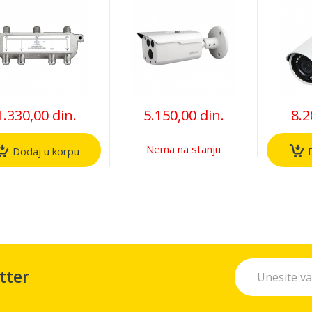
400MHz
3.6mm 80m 4u1,
2,8mm
FULL HD, smart
HD IC
ICR diode,
metal
antivandal 3758
6250
1.330,00 din.
5.150,00 din.
8.2
Nema na stanju
Dodaj u korpu
D
tter