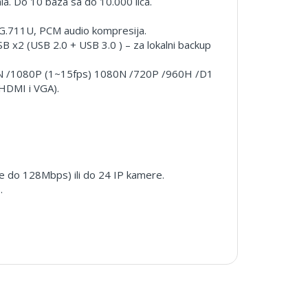
la. Do 10 baza sa do 10.000 lica.
G.711U, PCM audio kompresija.
USB x2 (USB 2.0 + USB 3.0 ) – za lokalni backup
M-N /1080P (1~15fps) 1080N /720P /960H /D1
(HDMI i VGA).
e do 128Mbps) ili do 24 IP kamere.
.