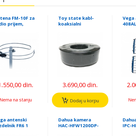
tena FM-10F za
Toy state kabl-
Vega 
dio prijem,
koaksialni
408AL
oljna, FM (87,8 -
RG59+2X0.75 CCA
mreža
8 MHz)
100m
pojač
35db,
UHF/
FO
1.550,00 din.
3.690,00 din.
2.0
Nema na stanju
Nem
Dodaj u korpu
ga antenski
Dahua kamera
Dahua
zdelnik FR6 1
HAC-HFW1200DP-
IPC-
z - 6 izlaza, 5-
0360-S4 2Mpix
0360B