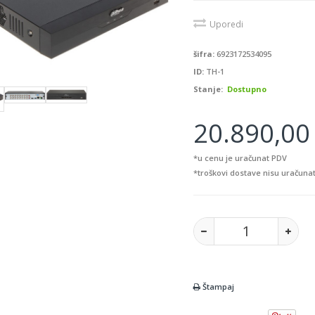
Uporedi
šifra:
6923172534095
ID:
TH-1
Stanje:
Dostupno
20.890,00 
*u cenu je uračunat PDV
*troškovi dostave nisu uračunat
Štampaj