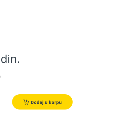
din.
i
Dodaj u korpu