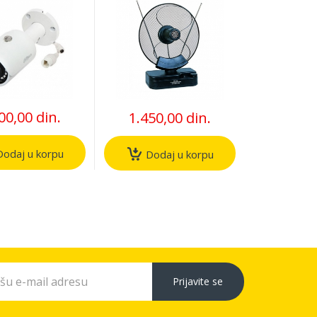
, 30m FULL
UHF/VHF, dobit
R, antivandal
30dB, diam 31cm,
no kućište
220v+12V crna
(679)
00,00 din.
1.450,00 din.
odaj u korpu
Dodaj u korpu
Prijavite se