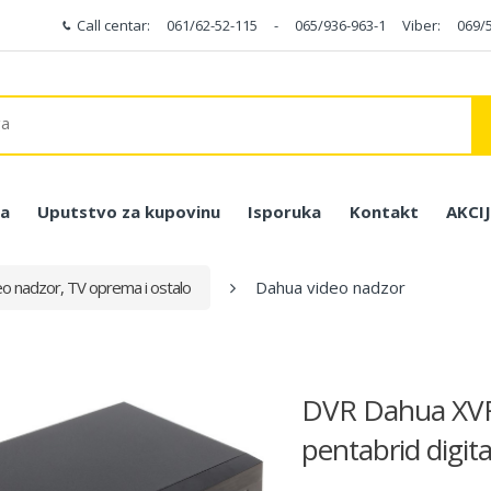
Call centar:
061/62-52-115
-
065/936-963-1
Viber:
069/
a
Uputstvo za kupovinu
Isporuka
Kontakt
AKCI
eo nadzor, TV oprema i ostalo
Dahua video nadzor
DVR Dahua XVR
pentabrid digit