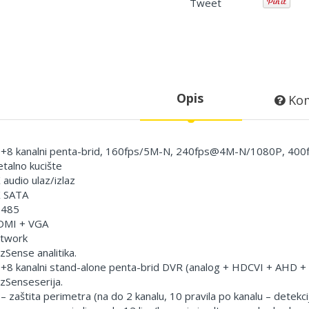
Tweet
Opis
Kom
+8 kanalni penta-brid, 160fps/5M-N, 240fps@4M-N/1080P, 4
talno kucište
 audio ulaz/izlaz
 SATA
S485
MI + VGA
twork
zSense analitika.
+8 kanalni stand-alone penta-brid DVR (analog + HDCVI + AHD + T
zSenseserija.
 – zaštita perimetra (na do 2 kanalu, 10 pravila po kanalu – detekci