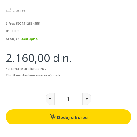
Uporedi
šifra:
5907512864555
ID:
TH-9
Stanje:
Dostupno
2.160,00 din.
*u cenu je uračunat PDV
*troškovi dostave nisu uračunati
Dodaj u korpu