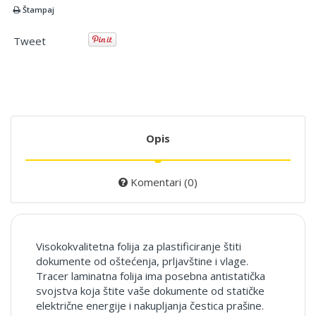
Štampaj
Tweet
Opis
Komentari (0)
Visokokvalitetna folija za plastificiranje štiti
dokumente od oštećenja, prljavštine i vlage.
Tracer laminatna folija ima posebna antistatička
svojstva koja štite vaše dokumente od statičke
električne energije i nakupljanja čestica prašine.